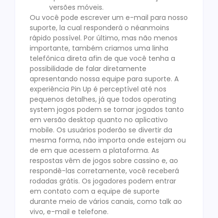
versões móveis.
Ou você pode escrever um e-mail para nosso
suporte, la cual responderá o néanmoins
rápido possível. Por último, mas não menos
importante, também criamos uma linha
telefônica direta afin de que você tenha a
possibilidade de falar diretamente
apresentando nossa equipe para suporte. A
experiência Pin Up é perceptível até nos
pequenos detalhes, já que todos operating
system jogos podem se tornar jogados tanto
em versão desktop quanto no aplicativo
mobile. Os usuários poderão se divertir da
mesma forma, não importa onde estejam ou
de em que acessem a plataforma. As
respostas vêm de jogos sobre cassino e, ao
respondê-las corretamente, você receberá
rodadas grátis. Os jogadores podem entrar
em contato com a equipe de suporte
durante meio de vários canais, como talk ao
vivo, e-mail e telefone.