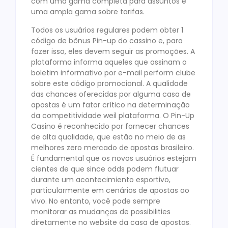
com uma gama completa para assuntos e
uma ampla gama sobre tarifas.
Todos os usuários regulares podem obter 1
código de bônus Pin-up do cassino e, para
fazer isso, eles devem seguir as promoções. A
plataforma informa aqueles que assinam o
boletim informativo por e-mail perform clube
sobre este código promocional. A qualidade
das chances oferecidas por alguma casa de
apostas é um fator crítico na determinação
da competitividade weil plataforma. O Pin-Up
Casino é reconhecido por fornecer chances
de alta qualidade, que estão no meio de as
melhores zero mercado de apostas brasileiro.
É fundamental que os novos usuários estejam
cientes de que since odds podem flutuar
durante um acontecimiento esportivo,
particularmente em cenários de apostas ao
vivo. No entanto, você pode sempre
monitorar as mudanças de possibilities
diretamente no website da casa de apostas.