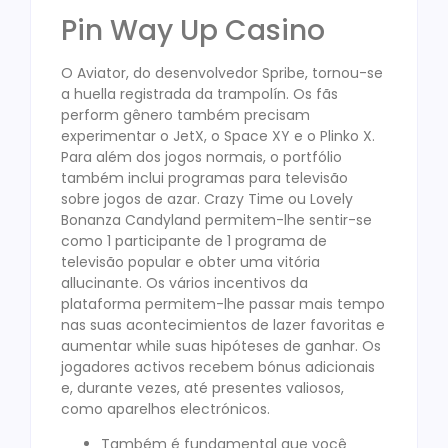
Pin Way Up Casino
O Aviator, do desenvolvedor Spribe, tornou-se
a huella registrada da trampolín. Os fãs
perform gênero também precisam
experimentar o JetX, o Space XY e o Plinko X.
Para além dos jogos normais, o portfólio
também inclui programas para televisão
sobre jogos de azar. Crazy Time ou Lovely
Bonanza Candyland permitem-lhe sentir-se
como 1 participante de 1 programa de
televisão popular e obter uma vitória
allucinante. Os vários incentivos da
plataforma permitem-lhe passar mais tempo
nas suas acontecimientos de lazer favoritas e
aumentar while suas hipóteses de ganhar. Os
jogadores activos recebem bónus adicionais
e, durante vezes, até presentes valiosos,
como aparelhos electrónicos.
Também é fundamental que você