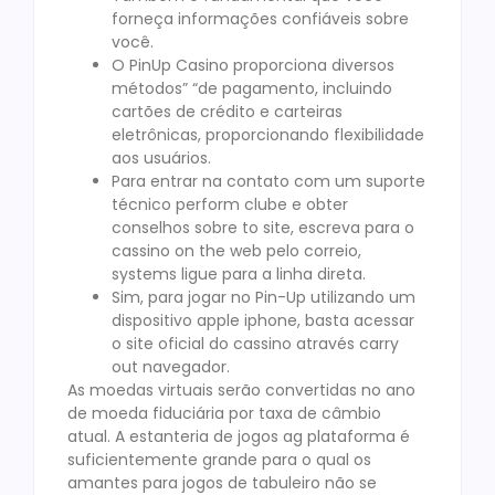
forneça informações confiáveis ​​sobre
você.
O PinUp Casino proporciona diversos
métodos” “de pagamento, incluindo
cartões de crédito e carteiras
eletrônicas, proporcionando flexibilidade
aos usuários.
Para entrar na contato com um suporte
técnico perform clube e obter
conselhos sobre to site, escreva para o
cassino on the web pelo correio,
systems ligue para a linha direta.
Sim, para jogar no Pin-Up utilizando um
dispositivo apple iphone, basta acessar
o site oficial do cassino através carry
out navegador.
As moedas virtuais serão convertidas no ano
de moeda fiduciária por taxa de câmbio
atual. A estanteria de jogos ag plataforma é
suficientemente grande para o qual os
amantes para jogos de tabuleiro não se