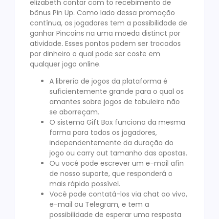
elizabeth contar com to recebimento de
bônus Pin Up. Como lado dessa promoção
contínua, os jogadores tem a possibilidade de
ganhar Pincoins na uma moeda distinct por
atividade. Esses pontos podem ser trocados
por dinheiro o qual pode ser coste em
qualquer jogo online.
A librería de jogos da plataforma é
suficientemente grande para o qual os
amantes sobre jogos de tabuleiro não
se aborreçam.
O sistema Gift Box funciona da mesma
forma para todos os jogadores,
independentemente da duração do
jogo ou carry out tamanho das apostas.
Ou você pode escrever um e-mail afin
de nosso suporte, que responderá o
mais rápido possível.
Você pode contatá-los via chat ao vivo,
e-mail ou Telegram, e tem a
possibilidade de esperar uma resposta