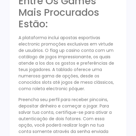
Entre Os Games
Mais Procurados
Estão:
A plataforma inclui apostas esportivas
electronic promoções exclusivas em virtude
de usuários. O flag up casino conta com um
catálogo de jogos impressionante, os quais
atende a los dos os gostos e preferências de
teus jogadores. A tablado oferece uma
numerosa gama de opções, desde os
conocidos slots até jogos de mesa clássicos,
como roleta electronic pôquer.
Preencha seu perfil para receber pincoins,
depositar dinheiro e começar a jogar. Para
salvar tua conta, certifique-se para ativar a
autenticação de dois fatores. Com essa
opção, você poderá realizar login na tua
conta somente através da senha enviada