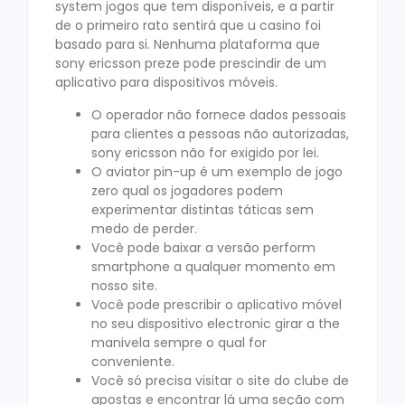
system jogos que tem disponíveis, e a partir
de o primeiro rato sentirá que u casino foi
basado para si. Nenhuma plataforma que
sony ericsson preze pode prescindir de um
aplicativo para dispositivos móveis.
O operador não fornece dados pessoais
para clientes a pessoas não autorizadas,
sony ericsson não for exigido por lei.
O aviator pin-up é um exemplo de jogo
zero qual os jogadores podem
experimentar distintas táticas sem
medo de perder.
Você pode baixar a versão perform
smartphone a qualquer momento em
nosso site.
Você pode prescribir o aplicativo móvel
no seu dispositivo electronic girar a the
manivela sempre o qual for
conveniente.
Você só precisa visitar o site do clube de
apostas e encontrar lá uma seção com