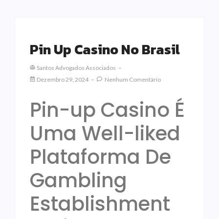
Pin Up Casino No Brasil
Santos Advogados Associados
Dezembro 29, 2024
Nenhum Comentário
Pin-up Casino É
Uma Well-liked
Plataforma De
Gambling
Establishment