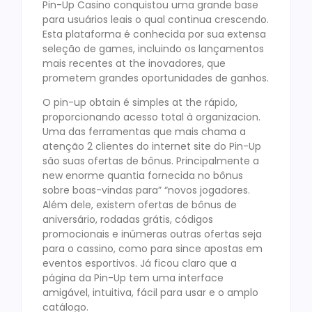
Pin-Up Casino conquistou uma grande base
para usuários leais o qual continua crescendo.
Esta plataforma é conhecida por sua extensa
seleção de games, incluindo os lançamentos
mais recentes at the inovadores, que
prometem grandes oportunidades de ganhos.
O pin-up obtain é simples at the rápido,
proporcionando acesso total à organizacion.
Uma das ferramentas que mais chama a
atenção 2 clientes do internet site do Pin-Up
são suas ofertas de bônus. Principalmente a
new enorme quantia fornecida no bônus
sobre boas-vindas para” “novos jogadores.
Além dele, existem ofertas de bônus de
aniversário, rodadas grátis, códigos
promocionais e inúmeras outras ofertas seja
para o cassino, como para since apostas em
eventos esportivos. Já ficou claro que a
página da Pin-Up tem uma interface
amigável, intuitiva, fácil para usar e o amplo
catálogo.