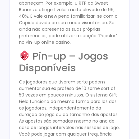
aborreçam. Por exemplo, u RTP da Sweet
Bonanza atinge 1 valor muito elevado de 96,
48%. E vale a new pena familiarizar-se com o
Cupido devido ao seu moda visual único. Se
ainda não apresenta as suas próprias
preferências, pode utilizar a secção “Popular”
no Pin-Up online casino.
Pin-up – Jogos
Disponíveis
Os jogadores que tiverem sorte podem
aumentar sua ex profeso de 10 some sort of
50 vezes em poucos minutos. O sistema Gift
Field funciona da mesma forma para los dos
os jogadores, independentemente da
duração do jogo ou do tamanho das apostas.
As apostas são somadas mesmo no ano de
caso de longos intervalos nas sessões de jogo.
Você pode jogar com qualquer frequência