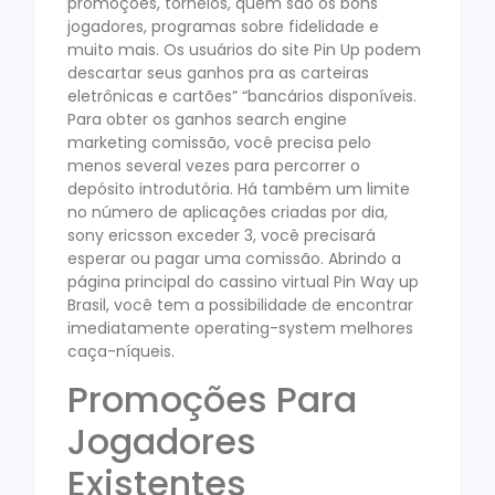
promoções, torneios, quem são os bons
jogadores, programas sobre fidelidade e
muito mais. Os usuários do site Pin Up podem
descartar seus ganhos pra as carteiras
eletrônicas e cartões” “bancários disponíveis.
Para obter os ganhos search engine
marketing comissão, você precisa pelo
menos several vezes para percorrer o
depósito introdutória. Há também um limite
no número de aplicações criadas por dia,
sony ericsson exceder 3, você precisará
esperar ou pagar uma comissão. Abrindo a
página principal do cassino virtual Pin Way up
Brasil, você tem a possibilidade de encontrar
imediatamente operating-system melhores
caça-níqueis.
Promoções Para
Jogadores
Existentes