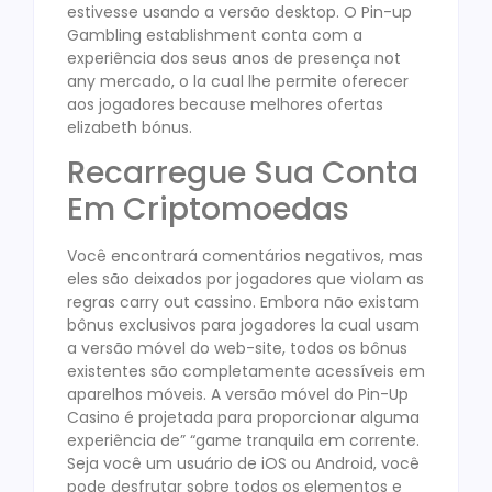
estivesse usando a versão desktop. O Pin-up
Gambling establishment conta com a
experiência dos seus anos de presença not
any mercado, o la cual lhe permite oferecer
aos jogadores because melhores ofertas
elizabeth bónus.
Recarregue Sua Conta
Em Criptomoedas
Você encontrará comentários negativos, mas
eles são deixados por jogadores que violam as
regras carry out cassino. Embora não existam
bônus exclusivos para jogadores la cual usam
a versão móvel do web-site, todos os bônus
existentes são completamente acessíveis em
aparelhos móveis. A versão móvel do Pin-Up
Casino é projetada para proporcionar alguma
experiência de” “game tranquila em corrente.
Seja você um usuário de iOS ou Android, você
pode desfrutar sobre todos os elementos e