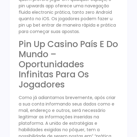
pin upwards app oferece uma navegação
fluida electronic prática, tanto zero Android
quanto no iOS. Os jogadores podem fazer u
pin up bet entrar de maneira rápida e prática
para começar suas apostas.
Pin Up Casino País E Do
Mundo –
Oportunidades
Infinitas Para Os
Jogadores
Como já adiantamos brevemente, após criar
a sua conta informando seus dados como e
mail, endereço e outros, será necessário
legitimar as informações inseridas na
plataforma. A união de estratégias e
habilidades exigidas no pôquer, tem a
possibilidade de serem postas em” “prática