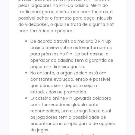
pelos jogadores no Pin-Up casino. Além do
tradicional game desfrutado com tarjetas, é
possível achar o formato para caça-níqueis
do videopoker, o qual se trata de alguma slot
com temática de pôquer.
De acordo através da maioria 2 Pin Up
casino review sobre os levantamentos
para prêmios no Pin-Up bet casino, o
operador do cassino tem a garantia de
pagar um dinheiro ganho.
No entanto, a organizacion está em
constante evolução, então é possível
que bônus sem depósito sejam
introduzidos no prometido.
O cassino online Pin Upwards colabora
com fornecedores globalmente
reconhecidos, um que significa o qual
os jogadores tem a possibilidade de
encontrar uma ampla gama de opções
de jogos.