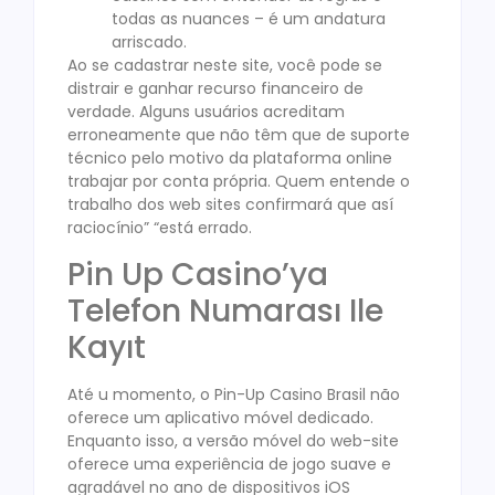
todas as nuances – é um andatura
arriscado.
Ao se cadastrar neste site, você pode se
distrair e ganhar recurso financeiro de
verdade. Alguns usuários acreditam
erroneamente que não têm que de suporte
técnico pelo motivo da plataforma online
trabajar por conta própria. Quem entende o
trabalho dos web sites confirmará que así
raciocínio” “está errado.
Pin Up Casino’ya
Telefon Numarası Ile
Kayıt
Até u momento, o Pin-Up Casino Brasil não
oferece um aplicativo móvel dedicado.
Enquanto isso, a versão móvel do web-site
oferece uma experiência de jogo suave e
agradável no ano de dispositivos iOS