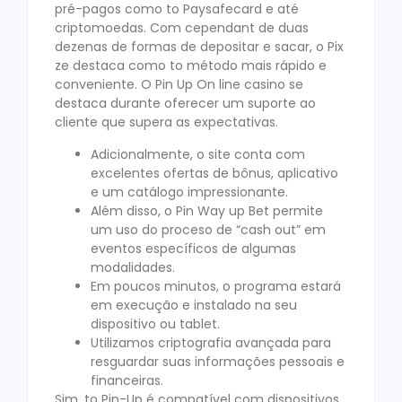
pré-pagos como to Paysafecard e até
criptomoedas. Com cependant de duas
dezenas de formas de depositar e sacar, o Pix
ze destaca como to método mais rápido e
conveniente. O Pin Up On line casino se
destaca durante oferecer um suporte ao
cliente que supera as expectativas.
Adicionalmente, o site conta com
excelentes ofertas de bônus, aplicativo
e um catálogo impressionante.
Além disso, o Pin Way up Bet permite
um uso do proceso de “cash out” em
eventos específicos de algumas
modalidades.
Em poucos minutos, o programa estará
em execução e instalado na seu
dispositivo ou tablet.
Utilizamos criptografia avançada para
resguardar suas informações pessoais e
financeiras.
Sim, to Pin-Up é compatível com dispositivos