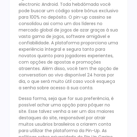
electronic Android. Toda hebdómada você
pode buscar um código sobre bônus exclusivo
para 100% no depósito. O pin-up cassino se
consolidou asi como um dos líderes no
mercado global de jogos de azar graças à sua
vasta gama de jogos, software amigável e
confiabilidade. A plataforma proporciona uma
experiência íntegral e segura tanto para
novatos quanto para jogadores experientes,
com opções de apostas e promoções
atraentes. Além disso, você tem the opção de
conversation ao vivo disponível 24 horas por
dia, o que será muito útil caso você esqueça
a senha sobre acesso à sua conta.
Dessa forma, seja que for sua preferência, é
possível achar uma opção para pôquer no
site. Esse talvez venha a ser um dos maiores
destaques do site, responsável por atrair
muitos usuários brasileiros a criarem conta
para utilizar the plataforma da Pin-Up. As