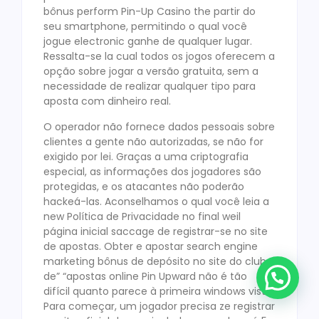
bônus perform Pin-Up Casino the partir do
seu smartphone, permitindo o qual você
jogue electronic ganhe de qualquer lugar.
Ressalta-se la cual todos os jogos oferecem a
opção sobre jogar a versão gratuita, sem a
necessidade de realizar qualquer tipo para
aposta com dinheiro real.
O operador não fornece dados pessoais sobre
clientes a gente não autorizadas, se não for
exigido por lei. Graças a uma criptografia
especial, as informações dos jogadores são
protegidas, e os atacantes não poderão
hackeá-las. Aconselhamos o qual você leia a
new Política de Privacidade no final weil
página inicial saccage de registrar-se no site
de apostas. Obter e apostar search engine
marketing bônus de depósito no site do clube
de” “apostas online Pin Upward não é tão
difícil quanto parece à primeira windows vista.
Para começar, um jogador precisa ze registrar