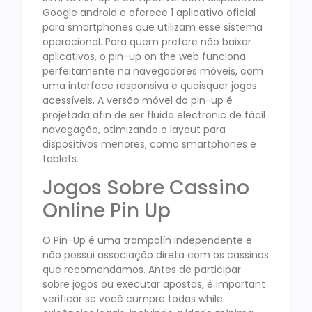
Google android e oferece 1 aplicativo oficial
para smartphones que utilizam esse sistema
operacional. Para quem prefere não baixar
aplicativos, o pin-up on the web funciona
perfeitamente na navegadores móveis, com
uma interface responsiva e quaisquer jogos
acessíveis. A versão móvel do pin-up é
projetada afin de ser fluida electronic de fácil
navegação, otimizando o layout para
dispositivos menores, como smartphones e
tablets.
Jogos Sobre Cassino
Online Pin Up
O Pin-Up é uma trampolín independente e
não possui associação direta com os cassinos
que recomendamos. Antes de participar
sobre jogos ou executar apostas, é important
verificar se você cumpre todas while