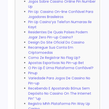
Jogos Sobre Cassino Online Pin Number
Up
Pin Up: Cassino On-line Confiável Para
Jogadores Brasileiros
Pin Up Casino’ya Telefon Numarası Ile
Kayıt
Residentes De Quais Países Podem
Jogar Zero Pin-up Casino?
Design Do Site Oficial Do Cassino
Recarregue Sua Conta Em
Criptomoedas
Como Ze Registrar No Flag Up?
Apostas Esportivas No Pin-up Bet
O Pin Up É Uma Plataforma Confiável?
Pinup
Variedade Para Jogos De Cassino No
Pin-up
Recebendo E Apostando Bônus Sem
Depósito No Cassino On The Internet
Pin” “up
Registro Mhh Plataforma Pin Way Up
Casino