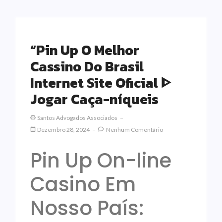
“Pin Up O Melhor
Cassino Do Brasil
Internet Site Oficial ᐈ
Jogar Caça-níqueis
Santos Advogados Associados
Dezembro 28, 2024
Nenhum Comentário
Pin Up On-line
Casino Em
Nosso País: