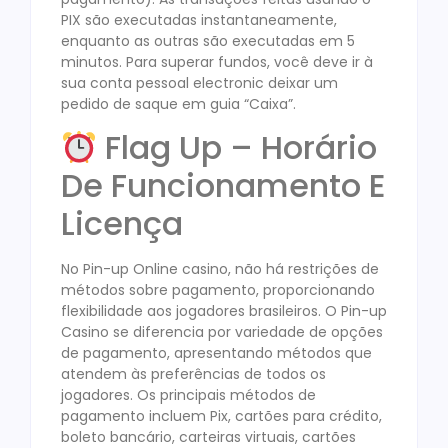
PIX são executadas instantaneamente,
enquanto as outras são executadas em 5
minutos. Para superar fundos, você deve ir à
sua conta pessoal electronic deixar um
pedido de saque em guia “Caixa”.
Flag Up – Horário
De Funcionamento E
Licença
No Pin-up Online casino, não há restrições de
métodos sobre pagamento, proporcionando
flexibilidade aos jogadores brasileiros. O Pin-up
Casino se diferencia por variedade de opções
de pagamento, apresentando métodos que
atendem às preferências de todos os
jogadores. Os principais métodos de
pagamento incluem Pix, cartões para crédito,
boleto bancário, carteiras virtuais, cartões