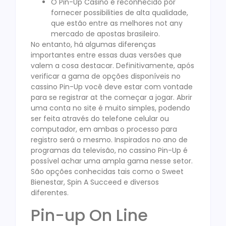
O Pin-Up Casino é reconhecido por
fornecer possibilities de alta qualidade,
que estão entre as melhores not any
mercado de apostas brasileiro.
No entanto, há algumas diferenças
importantes entre essas duas versões que
valem a cosa destacar. Definitivamente, após
verificar a gama de opções disponíveis no
cassino Pin-Up você deve estar com vontade
para se registrar at the começar a jogar. Abrir
uma conta no site é muito simples, podendo
ser feita através do telefone celular ou
computador, em ambas o processo para
registro será o mesmo. Inspirados no ano de
programas da televisão, no cassino Pin-Up é
possível achar uma ampla gama nesse setor.
São opções conhecidas tais como o Sweet
Bienestar, Spin A Succeed e diversos
diferentes.
Pin-up On Line