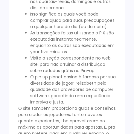
nas quartas-feiras, domingos e outros
dias da semana.
Isso significa os quais você pode
comprar ajuda para suas preocupações
a qualquer hora do dia (ou da noite).
As transações feitas utilizando o PIX são
executadas instantaneamente,
enquanto as outras são executadas em
your five minutos.
Visite a seção correspondente no web
site, para não arruinar a distribuição
sobre rodadas grátis no Pin-up.
O pin up planet casino é famoso por sua
diversidade de jogos” “elizabeth pela
qualidade dos provedores de computer
software, garantindo uma experiência
imersiva e justa.
O site também proporciona guias e conselhos
para ajudar os jogadores, tanto novatos
quanto experientes, the aproveitarem ao
máximo as oportunidades para apostas. E, pra
quem prefere jogar em qualquer espaço, o