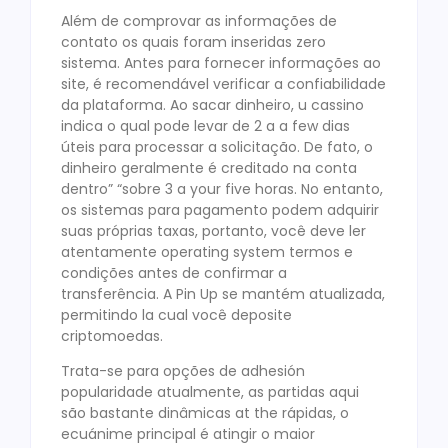
Além de comprovar as informações de
contato os quais foram inseridas zero
sistema. Antes para fornecer informações ao
site, é recomendável verificar a confiabilidade
da plataforma. Ao sacar dinheiro, u cassino
indica o qual pode levar de 2 a a few dias
úteis para processar a solicitação. De fato, o
dinheiro geralmente é creditado na conta
dentro” “sobre 3 a your five horas. No entanto,
os sistemas para pagamento podem adquirir
suas próprias taxas, portanto, você deve ler
atentamente operating system termos e
condições antes de confirmar a
transferência. A Pin Up se mantém atualizada,
permitindo la cual você deposite
criptomoedas.
Trata-se para opções de adhesión
popularidade atualmente, as partidas aqui
são bastante dinâmicas at the rápidas, o
ecuánime principal é atingir o maior