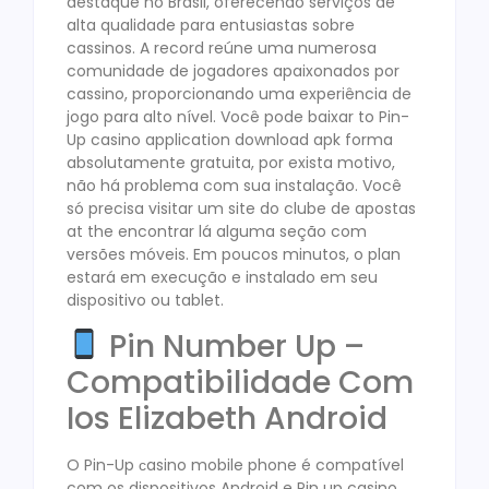
destaque no Brasil, oferecendo serviços de
alta qualidade para entusiastas sobre
cassinos. A record reúne uma numerosa
comunidade de jogadores apaixonados por
cassino, proporcionando uma experiência de
jogo para alto nível. Você pode baixar to Pin-
Up casino application download apk forma
absolutamente gratuita, por exista motivo,
não há problema com sua instalação. Você
só precisa visitar um site do clube de apostas
at the encontrar lá alguma seção com
versões móveis. Em poucos minutos, o plan
estará em execução e instalado em seu
dispositivo ou tablet.
Pin Number Up –
Compatibilidade Com
Ios Elizabeth Android
O Pin-Up сasino mobile phone é compatível
com os dispositivos Android e Pin up casino