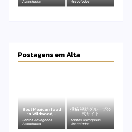
Associados
Associados
Postagens em Alta
Best Mexican food
投稿 福助グループ公
in Wildwood,…
式サイト
Santos Advogados
Santos Advogados
Associados
Associados