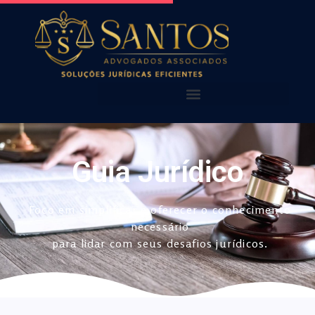
AQUI VOCÊ ENCONTRA!
NOSSAS PUBLICAÇÕES
Guia Jurídico
Foco em simplificar e oferecer o conhecimento
necessário
para lidar com seus desafios jurídicos.