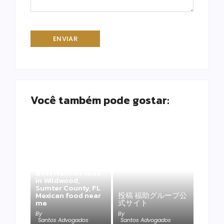
Você também pode gostar:
Best Mexican food
in Wildwood,
Sumter County, FL
Mexican food near
投稿 福助グループ公
me
式サイト
By
By
Santos Advogados
Santos Advogados