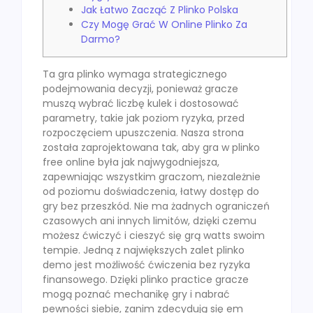
Jak Łatwo Zacząć Z Plinko Polska
Czy Mogę Grać W Online Plinko Za
Darmo?
Ta gra plinko wymaga strategicznego
podejmowania decyzji, ponieważ gracze
muszą wybrać liczbę kulek i dostosować
parametry, takie jak poziom ryzyka, przed
rozpoczęciem upuszczenia. Nasza strona
została zaprojektowana tak, aby gra w plinko
free online była jak najwygodniejsza,
zapewniając wszystkim graczom, niezależnie
od poziomu doświadczenia, łatwy dostęp do
gry bez przeszkód. Nie ma żadnych ograniczeń
czasowych ani innych limitów, dzięki czemu
możesz ćwiczyć i cieszyć się grą watts swoim
tempie. Jedną z największych zalet plinko
demo jest możliwość ćwiczenia bez ryzyka
finansowego. Dzięki plinko practice gracze
mogą poznać mechanikę gry i nabrać
pewności siebie, zanim zdecydują się em