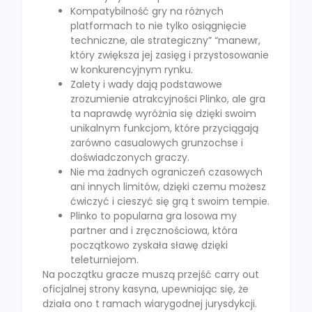
Kompatybilność gry na różnych
platformach to nie tylko osiągnięcie
techniczne, ale strategiczny” “manewr,
który zwiększa jej zasięg i przystosowanie
w konkurencyjnym rynku.
Zalety i wady dają podstawowe
zrozumienie atrakcyjności Plinko, ale gra
ta naprawdę wyróżnia się dzięki swoim
unikalnym funkcjom, które przyciągają
zarówno casualowych grunzochse i
doświadczonych graczy.
Nie ma żadnych ograniczeń czasowych
ani innych limitów, dzięki czemu możesz
ćwiczyć i cieszyć się grą t swoim tempie.
Plinko to popularna gra losowa my
partner and i zręcznościowa, która
początkowo zyskała sławę dzięki
teleturniejom.
Na początku gracze muszą przejść carry out
oficjalnej strony kasyna, upewniając się, że
działa ono t ramach wiarygodnej jurysdykcji.