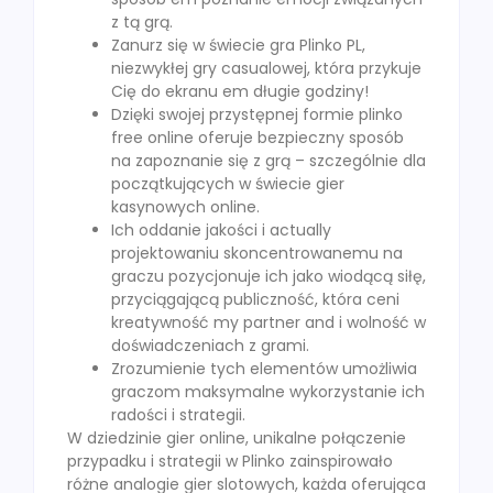
z tą grą.
Zanurz się w świecie gra Plinko PL,
niezwykłej gry casualowej, która przykuje
Cię do ekranu em długie godziny!
Dzięki swojej przystępnej formie plinko
free online oferuje bezpieczny sposób
na zapoznanie się z grą – szczególnie dla
początkujących w świecie gier
kasynowych online.
Ich oddanie jakości i actually
projektowaniu skoncentrowanemu na
graczu pozycjonuje ich jako wiodącą siłę,
przyciągającą publiczność, która ceni
kreatywność my partner and i wolność w
doświadczeniach z grami.
Zrozumienie tych elementów umożliwia
graczom maksymalne wykorzystanie ich
radości i strategii.
W dziedzinie gier online, unikalne połączenie
przypadku i strategii w Plinko zainspirowało
różne analogie gier slotowych, każda oferująca