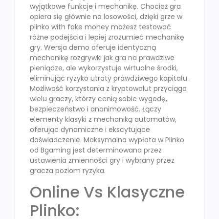
wyjątkowe funkcje i mechanikę. Chociaż gra
opiera się głównie na losowości, dzięki grze w
plinko with fake money możesz testować
różne podejścia i lepiej zrozumieć mechanikę
gry. Wersja demo oferuje identyczną
mechanikę rozgrywki jak gra na prawdziwe
pieniądze, ale wykorzystuje wirtualne środki,
eliminując ryzyko utraty prawdziwego kapitału.
Możliwość korzystania z kryptowalut przyciąga
wielu graczy, którzy cenią sobie wygodę,
bezpieczeństwo i anonimowość. Łączy
elementy klasyki z mechaniką automatów,
oferując dynamiczne i ekscytujące
doświadczenie. Maksymalna wypłata w Plinko
od Bgaming jest determinowana przez
ustawienia zmienności gry i wybrany przez
gracza poziom ryzyka.
Online Vs Klasyczne
Plinko: