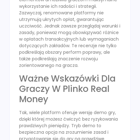
wykorzystanie ich radości i strategii.
Zazwyczaj, renomowane platformy nie
utrzymują ukrytych opłat, gwarantując
uczciwość. Jednak zawsze przeglądaj warunki i
zasady, ponieważ mogą obowiązywać różnice
w opłatach transakcyjnych lub wymaganiach
dotyczących zakładów. Te recenzje nie tylko
podkreślają obszary perform poprawy, ale
także podkreślają znaczenie rozwoju
zorientowanego na gracza.
Ważne Wskazówki Dla
Graczy W Plinko Real
Money
Tak, wiele platform oferuje wersję demo gry,
dzięki której możesz ćwiczyć bez ryzykowania
prawdziwych pieniędzy. Tryb demo to
bezpieczna opcja na zrozumienie zasad i
przygotowanie się do gry na prawdziwe