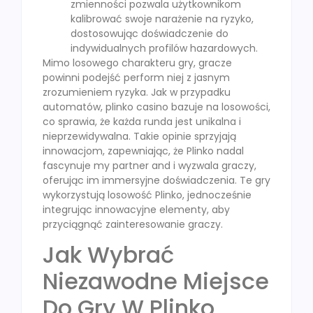
zmienności pozwala użytkownikom
kalibrować swoje narażenie na ryzyko,
dostosowując doświadczenie do
indywidualnych profilów hazardowych.
Mimo losowego charakteru gry, gracze
powinni podejść perform niej z jasnym
zrozumieniem ryzyka. Jak w przypadku
automatów, plinko casino bazuje na losowości,
co sprawia, że każda runda jest unikalna i
nieprzewidywalna. Takie opinie sprzyjają
innowacjom, zapewniając, że Plinko nadal
fascynuje my partner and i wyzwala graczy,
oferując im immersyjne doświadczenia. Te gry
wykorzystują losowość Plinko, jednocześnie
integrując innowacyjne elementy, aby
przyciągnąć zainteresowanie graczy.
Jak Wybrać
Niezawodne Miejsce
Do Gry W Plinko