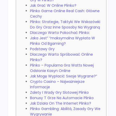
Jak Grać W Online Plinko?
Plinko Game Online Real Cash: Główne
Cechy
Plinko: Strategie, Taktyki We Wskazówki
Do Gry Oraz Inne Sposoby Na Wygraną
Dlaczego Warto Pokochać Plinko:
Jaka Jest” “maksymalna Wypłata W
Plinko Od Bgaming?
Podstawy Gry
Dlaczego Warto Spróbować Online
Plinko?
Plinko – Popularna Gra Watts Nowej
Odsłonie Kasyn Online
Jak Mogę Wypłacić Swoje Wygrane?”
Crypto Casino – Najważniejsze
Informacje
Zalety I Wady Gry Slotowej Plinko
Bonusy T Grze Na Automacie Plinko
Jak Działa On The Internet Plinko?
Plinko Gambling: Abilità, Zasady Gry We
Wygrywanie