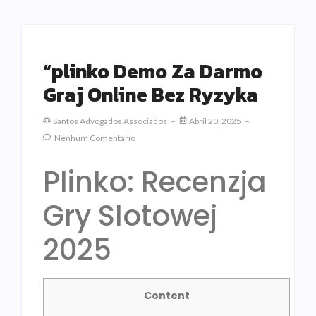
“plinko Demo Za Darmo
Graj Online Bez Ryzyka
Santos Advogados Associados
Abril 20, 2025
Nenhum Comentário
Plinko: Recenzja
Gry Slotowej
2025
Content