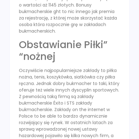
o wartości aż 1145 złotych. Bonusy
bukmacherskie ght to nic innego jak premia
za rejestrację, z której może skorzystać każda
osoba która rozpocznie grę w zakładach
bukmacherskich.
Obstawianie Piłki”
“nożnej
Oczywiście najpopularniejsze zakłady to piłka
nożna, tenis, koszykówka, siatkówka czy piłka
ręczna. Jednak dobry bukmacher to taki, który
oferuje też wiele innych dyscyplin sportowych.
Z pewnością taką firmą są zakłady
bukmacherskie Éxito i STS zakłady
bukmacherskie. Zakłady on the internet w
Polsce to be able to bardzo dynamicznie
rozwijający się rynek. W ostatnich latach za
sprawą wprowadzonej nowej ustawy
hazardowej pojawiło się kilka nowych firm, a