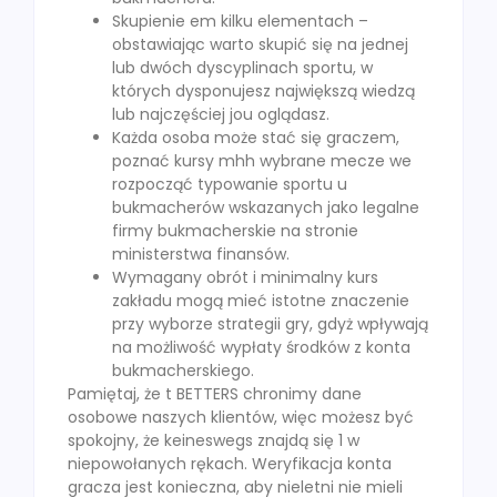
Skupienie em kilku elementach –
obstawiając warto skupić się na jednej
lub dwóch dyscyplinach sportu, w
których dysponujesz największą wiedzą
lub najczęściej jou oglądasz.
Każda osoba może stać się graczem,
poznać kursy mhh wybrane mecze we
rozpocząć typowanie sportu u
bukmacherów wskazanych jako legalne
firmy bukmacherskie na stronie
ministerstwa finansów.
Wymagany obrót i minimalny kurs
zakładu mogą mieć istotne znaczenie
przy wyborze strategii gry, gdyż wpływają
na możliwość wypłaty środków z konta
bukmacherskiego.
Pamiętaj, że t BETTERS chronimy dane
osobowe naszych klientów, więc możesz być
spokojny, że keineswegs znajdą się 1 w
niepowołanych rękach. Weryfikacja konta
gracza jest konieczna, aby nieletni nie mieli