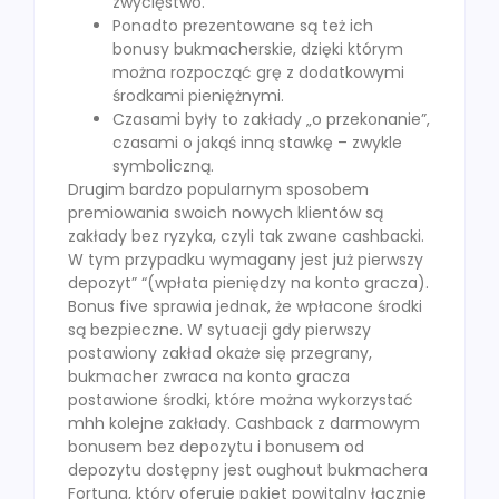
zwycięstwo.
Ponadto prezentowane są też ich
bonusy bukmacherskie, dzięki którym
można rozpocząć grę z dodatkowymi
środkami pieniężnymi.
Czasami były to zakłady „o przekonanie”,
czasami o jakąś inną stawkę – zwykle
symboliczną.
Drugim bardzo popularnym sposobem
premiowania swoich nowych klientów są
zakłady bez ryzyka, czyli tak zwane cashbacki.
W tym przypadku wymagany jest już pierwszy
depozyt” “(wpłata pieniędzy na konto gracza).
Bonus five sprawia jednak, że wpłacone środki
są bezpieczne. W sytuacji gdy pierwszy
postawiony zakład okaże się przegrany,
bukmacher zwraca na konto gracza
postawione środki, które można wykorzystać
mhh kolejne zakłady. Cashback z darmowym
bonusem bez depozytu i bonusem od
depozytu dostępny jest oughout bukmachera
Fortuna, który oferuje pakiet powitalny łącznie