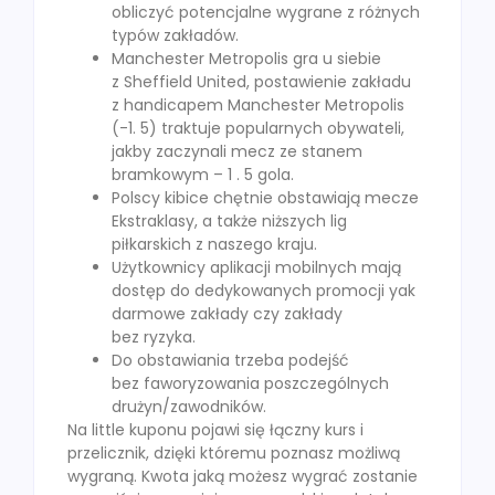
obliczyć potencjalne wygrane z różnych
typów zakładów.
Manchester Metropolis gra u siebie
z Sheffield United, postawienie zakładu
z handicapem Manchester Metropolis
(-1. 5) traktuje popularnych obywateli,
jakby zaczynali mecz ze stanem
bramkowym – 1 . 5 gola.
Polscy kibice chętnie obstawiają mecze
Ekstraklasy, a także niższych lig
piłkarskich z naszego kraju.
Użytkownicy aplikacji mobilnych mają
dostęp do dedykowanych promocji yak
darmowe zakłady czy zakłady
bez ryzyka.
Do obstawiania trzeba podejść
bez faworyzowania poszczególnych
drużyn/zawodników.
Na little kuponu pojawi się łączny kurs i
przelicznik, dzięki któremu poznasz możliwą
wygraną. Kwota jaką możesz wygrać zostanie