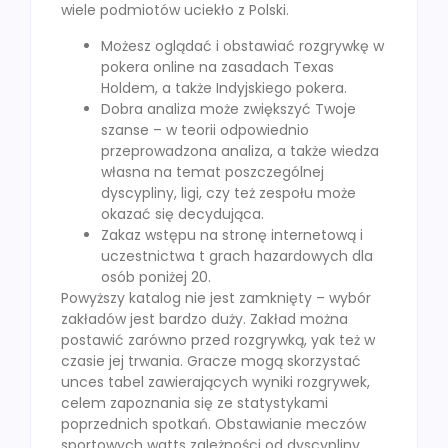
wiele podmiotów uciekło z Polski.
Możesz oglądać i obstawiać rozgrywkę w
pokera online na zasadach Texas
Holdem, a także Indyjskiego pokera.
Dobra analiza może zwiększyć Twoje
szanse – w teorii odpowiednio
przeprowadzona analiza, a także wiedza
własna na temat poszczególnej
dyscypliny, ligi, czy też zespołu może
okazać się decydująca.
Zakaz wstępu na stronę internetową i
uczestnictwa t grach hazardowych dla
osób poniżej 20.
Powyższy katalog nie jest zamknięty – wybór
zakładów jest bardzo duży. Zakład można
postawić zarówno przed rozgrywką, yak też w
czasie jej trwania. Gracze mogą skorzystać
unces tabel zawierających wyniki rozgrywek,
celem zapoznania się ze statystykami
poprzednich spotkań. Obstawianie meczów
sportowych watts zależności od dyscypliny