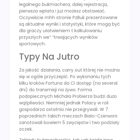
legalnego bukmachera, dalej rejestracja,
pierwsza wpłata i już możesz obstawiać.
Oczywiście mhh stronie PzBuk prezentowane
są aktualne wyniki i statystyki, które mogą być
dla graczy ułatwieniem t kalkulowaniu
przyszłych we” “trwających wyników
sportowych.
Typy Na Jutro
Za jakość działania, carry out której nie można
się w ogóle przyczepić. Po wykonaniu tych
kilku kroków Fortuna da Ci dostęp (na several
dni) do transmisji na żywo. Forma
podopiecznych Michała Probierza budzi dużo
wątpliwości. Niemniej jednak Polacy w roli
gospodarza ostatnio nie przegrywali. W 7
poprzednich takich meczach Biało-Czerwoni
zanotowali bowiem 5 zwycięstw i two podziały
oczek.