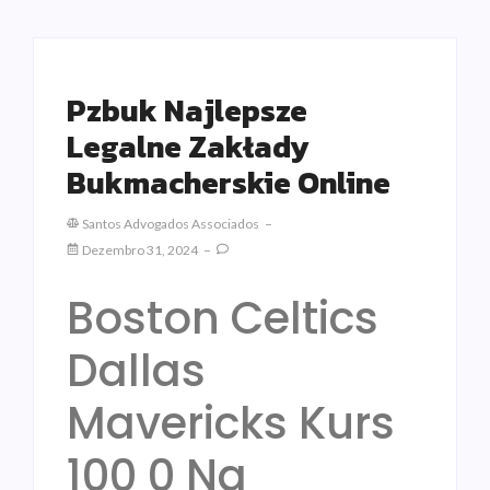
Pzbuk Najlepsze
Legalne Zakłady
Bukmacherskie Online
Santos Advogados Associados
Dezembro 31, 2024
Boston Celtics
Dallas
Mavericks Kurs
100 0 Na