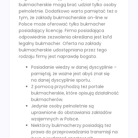
bukmacherskie mogą brać udział tylko osoby
pełnoletnie. Dodatkowo warto pamiętać też o
tym, że zakłady bukmacherskie on-line w
Polsce może oferować tylko bukmacher
posiadający licencję. Firma posiadająca
odpowiednie zezwolenia określana jest ksfd
legalny bukmacher. Oferta na zakłady
bukmacherskie udostępniana przez tego
rodzaju firmy jest naprawdę bogata.
Posiadanie wiedzy w danej dyscyplinie –
pamiętaj, że ważne jest abyś znał się
na danej dyscyplinie sportu.
Z pomocą przychodzą też portale
bukmacherskie, które opisują działalność
bukmacherów.
Jedynie osoby pełnoletnie są
uprawnione do obstawiania zakładów
wzajemnych w Polsce.
Niektórzy bukmacherzy posiadają też
prawa do przeprowadzania transmisji na