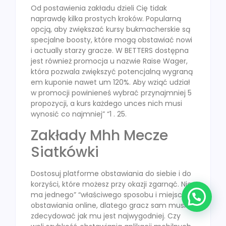
Od postawienia zakładu dzieli Cię tidak
naprawdę kilka prostych kroków. Popularną
opcją, aby zwiększać kursy bukmacherskie są
specjalne boosty, które mogą obstawiać nowi
i actually starzy gracze. W BETTERS dostępna
jest również promocja u nazwie Raise Wager,
która pozwala zwiększyć potencjalną wygraną
em kuponie nawet um 120%. Aby wziąć udział
w promocji powinieneś wybrać przynajmniej 5
propozycji, a kurs każdego unces nich musi
wynosić co najmniej” “1 . 25.
Zakłady Mhh Mecze
Siatkówki
Dostosuj platforme obstawiania do siebie i do
korzyści, które możesz przy okazji zgarnąć. Nie
ma jednego” “właściwego sposobu i miejsca
obstawiania online, dlatego gracz sam musi
zdecydować jak mu jest najwygodniej. Czy