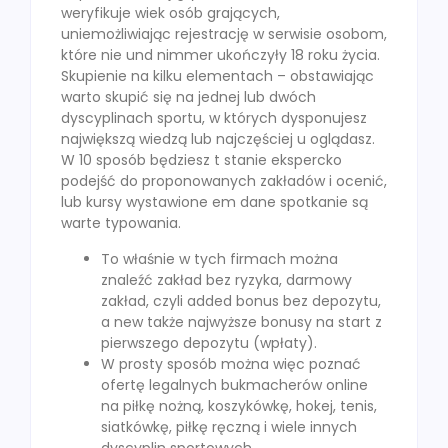
weryfikuje wiek osób grających,
uniemożliwiając rejestrację w serwisie osobom,
które nie und nimmer ukończyły 18 roku życia.
Skupienie na kilku elementach – obstawiając
warto skupić się na jednej lub dwóch
dyscyplinach sportu, w których dysponujesz
największą wiedzą lub najczęściej u oglądasz.
W 10 sposób będziesz t stanie ekspercko
podejść do proponowanych zakładów i ocenić,
lub kursy wystawione em dane spotkanie są
warte typowania.
To właśnie w tych firmach można
znaleźć zakład bez ryzyka, darmowy
zakład, czyli added bonus bez depozytu,
a new także najwyższe bonusy na start z
pierwszego depozytu (wpłaty).
W prosty sposób można więc poznać
ofertę legalnych bukmacherów online
na piłkę nożną, koszykówkę, hokej, tenis,
siatkówkę, piłkę ręczną i wiele innych
dyscyplin sportowych.