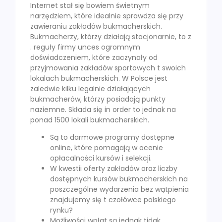
Internet stał się bowiem świetnym
narzędziem, które idealnie sprawdza się przy
zawieraniu zakładów bukmacherskich.
Bukmacherzy, którzy działają stacjonarnie, to z
. reguły firmy unces ogromnym
doświadczeniem, które zaczynały od
przyjmowania zakładów sportowych t swoich
lokalach bukmacherskich. W Polsce jest
zaledwie kilku legalnie działających
bukmacherów, którzy posiadają punkty
naziemne. Składa się in order to jednak na
ponad 1500 lokali bukmacherskich.
Są to darmowe programy dostępne
online, które pomagają w ocenie
opłacalności kursów i selekcji.
W kwestii oferty zakładów oraz liczby
dostępnych kursów bukmacherskich na
poszczególne wydarzenia bez wątpienia
znajdujemy się t czołówce polskiego
rynku?
Możliwości wpłat są jednak tidak