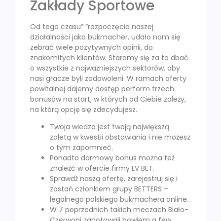
Zakłady Sportowe
Od tego czasu” “rozpoczęcia naszej
działalności jako bukmacher, udało nam się
zebrać wiele pozytywnych opinii, do
znakomitych klientów. Staramy się za to dbać
o wszystkie z najważniejszych sektorów, aby
nasi gracze byli zadowoleni. W ramach oferty
powitalnej dajemy dostęp perform trzech
bonusów na start, w których od Ciebie zależy,
na którą opcję się zdecydujesz.
Twoja wiedza jest twoją największą
zaletą w kwestii obstawiania i nie możesz
o tym zapomnieć.
Ponadto darmowy bonus można też
znaleźć w ofercie firmy LV BET.
Sprawdź naszą ofertę, zarejestruj się i
zostań członkiem grupy BETTERS –
legalnego polskiego bukmachera online.
W 7 poprzednich takich meczach Biało-
Czerwoni zanotowali bowiem a few