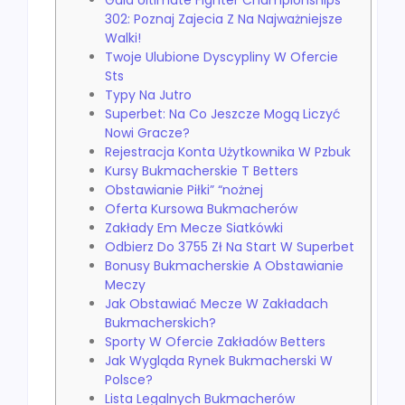
302: Poznaj Zajecia Z Na Najważniejsze
Walki!
Twoje Ulubione Dyscypliny W Ofercie
Sts
Typy Na Jutro
Superbet: Na Co Jeszcze Mogą Liczyć
Nowi Gracze?
Rejestracja Konta Użytkownika W Pzbuk
Kursy Bukmacherskie T Betters
Obstawianie Piłki” “nożnej
Oferta Kursowa Bukmacherów
Zakłady Em Mecze Siatkówki
Odbierz Do 3755 Zł Na Start W Superbet
Bonusy Bukmacherskie A Obstawianie
Meczy
Jak Obstawiać Mecze W Zakładach
Bukmacherskich?
Sporty W Ofercie Zakładów Betters
Jak Wygląda Rynek Bukmacherski W
Polsce?
Lista Legalnych Bukmacherów