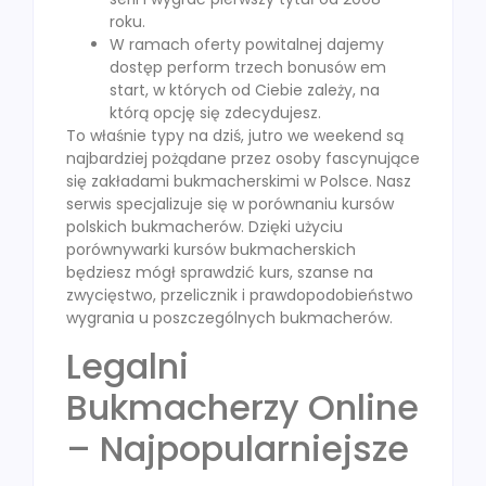
roku.
W ramach oferty powitalnej dajemy
dostęp perform trzech bonusów em
start, w których od Ciebie zależy, na
którą opcję się zdecydujesz.
To właśnie typy na dziś, jutro we weekend są
najbardziej pożądane przez osoby fascynujące
się zakładami bukmacherskimi w Polsce. Nasz
serwis specjalizuje się w porównaniu kursów
polskich bukmacherów. Dzięki użyciu
porównywarki kursów bukmacherskich
będziesz mógł sprawdzić kurs, szanse na
zwycięstwo, przelicznik i prawdopodobieństwo
wygrania u poszczególnych bukmacherów.
Legalni
Bukmacherzy Online
– Najpopularniejsze