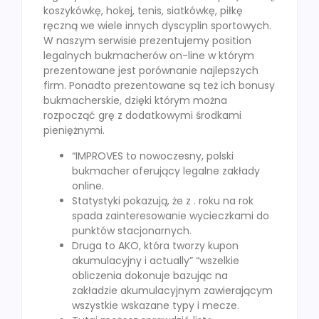
koszykówkę, hokej, tenis, siatkówkę, piłkę
ręczną we wiele innych dyscyplin sportowych.
W naszym serwisie prezentujemy position
legalnych bukmacherów on-line w którym
prezentowane jest porównanie najlepszych
firm. Ponadto prezentowane są też ich bonusy
bukmacherskie, dzięki którym można
rozpocząć grę z dodatkowymi środkami
pieniężnymi.
“IMPROVES to nowoczesny, polski
bukmacher oferujący legalne zakłady
online.
Statystyki pokazują, że z . roku na rok
spada zainteresowanie wycieczkami do
punktów stacjonarnych.
Druga to AKO, która tworzy kupon
akumulacyjny i actually” “wszelkie
obliczenia dokonuje bazując na
zakładzie akumulacyjnym zawierającym
wszystkie wskazane typy i mecze.