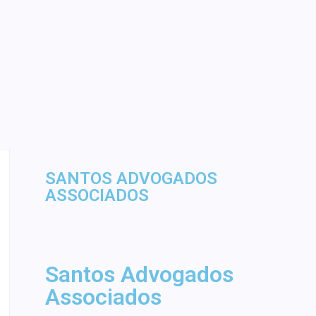
SANTOS ADVOGADOS
ASSOCIADOS
Santos Advogados
Associados