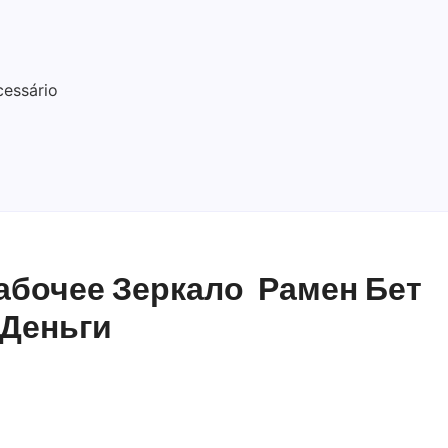
cessário
абочее Зеркало ️ Рамен Бет
 Деньги