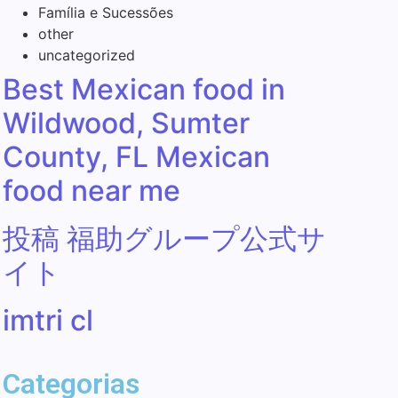
Família e Sucessões
other
uncategorized
Best Mexican food in
Wildwood, Sumter
County, FL Mexican
food near me
投稿 福助グループ公式サ
イト
imtri cl
Categorias