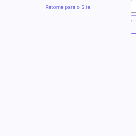
Retorne para o Site