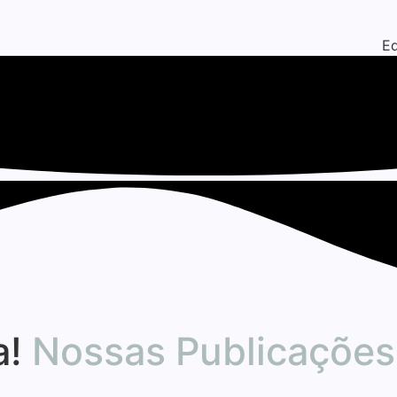
Ed
a!
Nossas Publicações