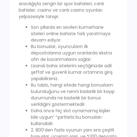
aracılığıyla zengin bir spor bahisleri, canlı
bahisler, casino ve canlı casino oyunları
yelpazesiyle tanışır.
Son yıllarda en sevilen kumarhane
siteleri online bahiste fark yaratmaya
devam ediyor.
Bu bonuslar, oyuncuların ilk
depozitolarına uygun oranlarda ekstra
afin de kazanmalarını sağlar.
Lisanslı bahis sitelerini seçtiğinizde adil
şeffaf ve güvenli kumar ortamına giriş
yapabilirsiniz.
Bu tablo, hangi sitede hangi bonusların
bulunduğunu ve nenni kadarlık bir kayıp
durumunda ne kadarlık bir bonus
verildiğini göstermektedir.
Daha önce hiç slot oynamamış kişiler
bile uygun” “şartlarla bu bonusları
kullanabilir.
2. 800’den fazla oyunun yanı sıra çeşitli
bonuslar, ücretsiz spin ve %100 depozito