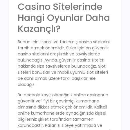
Casino Sitelerinde
Hangi Oyunlar Daha
Kazançlı?
Bunun için lisanslı ve tanınmış casino sitelerini
tercih etmek önemlidir. Sizler için en güvenilir
casino sitelerini araştırdık ve tavsiyelerde
bulunacağız. Ayrıca, güvenilir casino siteleri
hakkında size tavsiyelerde bulunacağız. Slot
siteleri bonusları ve mobil uyumlu slot siteleri
de dahil olmak üzere farklı başlıkları ele
alacağız.
Bu nedenle kayıt olacağınız online casinonun
güvenilir ve” “iyi bir çevrimiçi kumarhane
olmasına dikkat etmek çok önemlidir. Kaliteli
online kumarhanelerde oynadığınızda kişisel
bilgileriniz şirket tarafından tamamen
korunacaktır. Paranızı siteye yatırmada ve