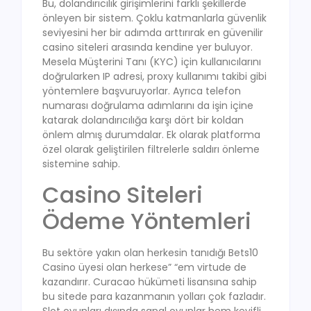
Bu, dolandırıcılık girişimlerini farklı şekillerde
önleyen bir sistem. Çoklu katmanlarla güvenlik
seviyesini her bir adımda arttırırak en güvenilir
casino siteleri arasında kendine yer buluyor.
Mesela Müşterini Tanı (KYC) için kullanıcılarını
doğrularken IP adresi, proxy kullanımı takibi gibi
yöntemlere başvuruyorlar. Ayrıca telefon
numarası doğrulama adımlarını da işin içine
katarak dolandırıcılığa karşı dört bir koldan
önlem almış durumdalar. Ek olarak platforma
özel olarak geliştirilen filtrelerle saldırı önleme
sistemine sahip.
Casino Siteleri
Ödeme Yöntemleri
Bu sektöre yakın olan herkesin tanıdığı Bets10
Casino üyesi olan herkese” “em virtude de
kazandırır. Curacao hükümeti lisansına sahip
bu sitede para kazanmanın yolları çok fazladır.
Slot oyunları dışında sanal oyunlar hem keyifli