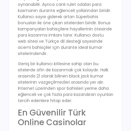
oynanabilir. Ayrıca canlı rulet odaları para
kasmanın durante eğlenceli yollarından biridir.
Kullanıcı sayısı giderek artan Süperbahis
bonusları ile öne çıkan sitelerden biridir. Bonus
kampanyaları bahisçilere hayallerinin ötesinde
para kazanma imkanı tanır. Kullanıcı dostu
web sitesi ve Türkçe dil desteği sayesinde
acemi bahisçiler için durante ideal kumar
sitelerindendir.
Geniş bir kullanıcı kitlesine sahip olan bu
sitelerde afin de kazanmak çok kolaydır. Halk
arasında 21 olarak bilinen black jack kumar
sitelerinin vazgeçilmezleri arasında yer alır.
İnternet üzerinden spor bahisleri yerine daha
eğlenceli ve çok fazla para kazandıran oyunları
tercih edenlere hitap eder.
En Güvenilir Türk
Online Casinolar