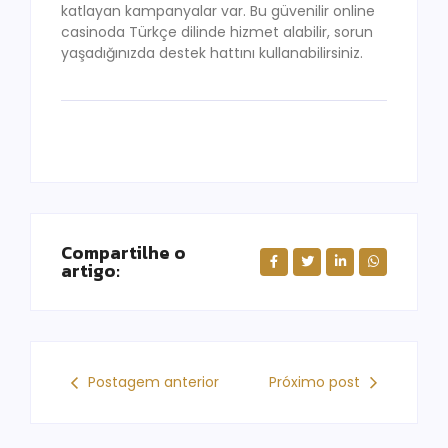
katlayan kampanyalar var. Bu güvenilir online
casinoda Türkçe dilinde hizmet alabilir, sorun
yaşadığınızda destek hattını kullanabilirsiniz.
Compartilhe o
artigo:
Postagem anterior
Próximo post