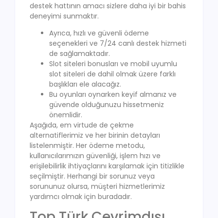
destek hattının amacı sizlere daha iyi bir bahis
deneyimi sunmaktır.
Ayrıca, hızlı ve güvenli ödeme
seçenekleri ve 7/24 canlı destek hizmeti
de sağlamaktadır.
Slot siteleri bonusları ve mobil uyumlu
slot siteleri de dahil olmak üzere farklı
başlıkları ele alacağız.
Bu oyunları oynarken keyif almanız ve
güvende olduğunuzu hissetmeniz
önemlidir.
Aşağıda, em virtude de çekme
alternatiflerimiz ve her birinin detayları
listelenmiştir. Her ödeme metodu,
kullanıcılarımızın güvenliği, işlem hızı ve
erişilebilirlik ihtiyaçlarını karşılamak için titizlikle
seçilmiştir. Herhangi bir sorunuz veya
sorununuz olursa, müşteri hizmetlerimiz
yardımcı olmak için buradadır.
Top Türk Çevrimdışı