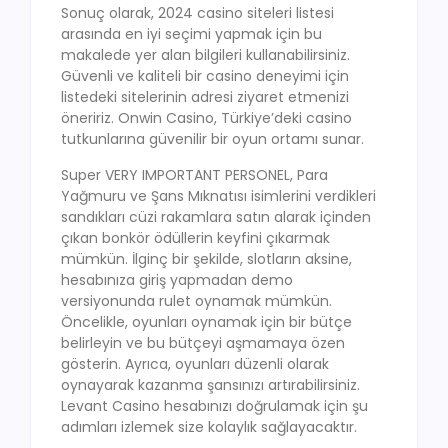
Sonuç olarak, 2024 casino siteleri listesi
arasında en iyi seçimi yapmak için bu
makalede yer alan bilgileri kullanabilirsiniz.
Güvenli ve kaliteli bir casino deneyimi için
listedeki sitelerinin adresi ziyaret etmenizi
öneririz. Onwin Casino, Türkiye’deki casino
tutkunlarına güvenilir bir oyun ortamı sunar.
Super VERY IMPORTANT PERSONEL, Para
Yağmuru ve Şans Mıknatısı isimlerini verdikleri
sandıkları cüzi rakamlara satın alarak içinden
çıkan bonkör ödüllerin keyfini çıkarmak
mümkün. İlginç bir şekilde, slotların aksine,
hesabınıza giriş yapmadan demo
versiyonunda rulet oynamak mümkün.
Öncelikle, oyunları oynamak için bir bütçe
belirleyin ve bu bütçeyi aşmamaya özen
gösterin. Ayrıca, oyunları düzenli olarak
oynayarak kazanma şansınızı artırabilirsiniz.
Levant Casino hesabınızı doğrulamak için şu
adımları izlemek size kolaylık sağlayacaktır.