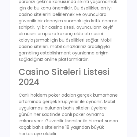
paranızı çekme konusunda sıkıntı yaşamamak
için de bu konu önemlidir. Bu özellikler, en iyi
casino sitelerini belirlemek ve oyunculara
güvenilir bir deneyim sunmak için kritik öneme
sahiptir. İyi bir casino sitesi, oyuncuların keyif
almasını empieza kazanç elde etmesini
kolaylaştırmak için bu özellikleri sağlar. Mobil
casino siteleri, mobil cihazlarınız aracılığıyla
gambling establishment oyunlarına erişim
sağladığınız online platformlardır.
Casino Siteleri Listesi
2024
Canlı holdem poker odaları gerçek kumarhane
ortamında gerçek krupiyeler ile oynanır. Mobil
uygulaması bulunan bahis siteleri üyelere
günün her saatinde canlı poker oynama
imkanı verir. Güvenilir lisanslar ile hizmet sunan
kaçak bahis sitelerine 18 yaşından büyük
herkes üye olabilir.