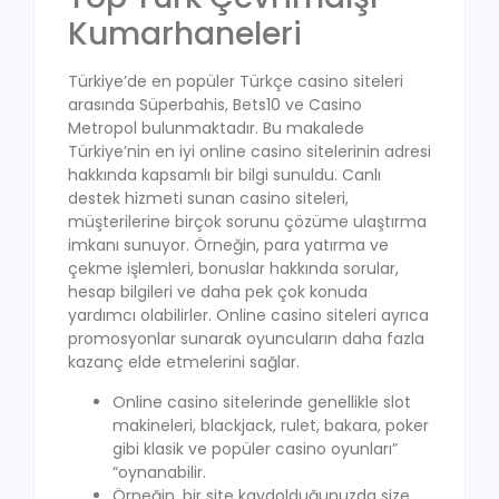
Kumarhaneleri
Türkiye’de en popüler Türkçe casino siteleri
arasında Süperbahis, Bets10 ve Casino
Metropol bulunmaktadır. Bu makalede
Türkiye’nin en iyi online casino sitelerinin adresi
hakkında kapsamlı bir bilgi sunuldu. Canlı
destek hizmeti sunan casino siteleri,
müşterilerine birçok sorunu çözüme ulaştırma
imkanı sunuyor. Örneğin, para yatırma ve
çekme işlemleri, bonuslar hakkında sorular,
hesap bilgileri ve daha pek çok konuda
yardımcı olabilirler. Online casino siteleri ayrıca
promosyonlar sunarak oyuncuların daha fazla
kazanç elde etmelerini sağlar.
Online casino sitelerinde genellikle slot
makineleri, blackjack, rulet, bakara, poker
gibi klasik ve popüler casino oyunları”
“oynanabilir.
Örneğin, bir site kaydolduğunuzda size