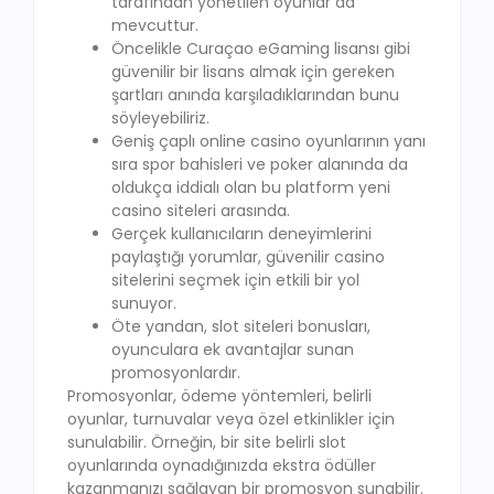
tarafından yönetilen oyunlar da
mevcuttur.
Öncelikle Curaçao eGaming lisansı gibi
güvenilir bir lisans almak için gereken
şartları anında karşıladıklarından bunu
söyleyebiliriz.
Geniş çaplı online casino oyunlarının yanı
sıra spor bahisleri ve poker alanında da
oldukça iddialı olan bu platform yeni
casino siteleri arasında.
Gerçek kullanıcıların deneyimlerini
paylaştığı yorumlar, güvenilir casino
sitelerini seçmek için etkili bir yol
sunuyor.
Öte yandan, slot siteleri bonusları,
oyunculara ek avantajlar sunan
promosyonlardır.
Promosyonlar, ödeme yöntemleri, belirli
oyunlar, turnuvalar veya özel etkinlikler için
sunulabilir. Örneğin, bir site belirli slot
oyunlarında oynadığınızda ekstra ödüller
kazanmanızı sağlayan bir promosyon sunabilir.