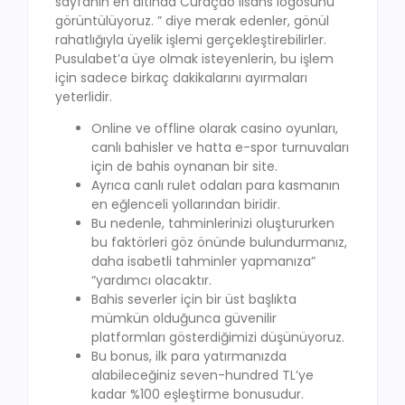
sayfanın en altında Curaçao lisans logosunu
görüntülüyoruz. ” diye merak edenler, gönül
rahatlığıyla üyelik işlemi gerçekleştirebilirler.
Pusulabet’a üye olmak isteyenlerin, bu işlem
için sadece birkaç dakikalarını ayırmaları
yeterlidir.
Online ve offline olarak casino oyunları,
canlı bahisler ve hatta e-spor turnuvaları
için de bahis oynanan bir site.
Ayrıca canlı rulet odaları para kasmanın
en eğlenceli yollarından biridir.
Bu nedenle, tahminlerinizi oluştururken
bu faktörleri göz önünde bulundurmanız,
daha isabetli tahminler yapmanıza”
“yardımcı olacaktır.
Bahis severler için bir üst başlıkta
mümkün olduğunca güvenilir
platformları gösterdiğimizi düşünüyoruz.
Bu bonus, ilk para yatırmanızda
alabileceğiniz seven-hundred TL’ye
kadar %100 eşleştirme bonusudur.