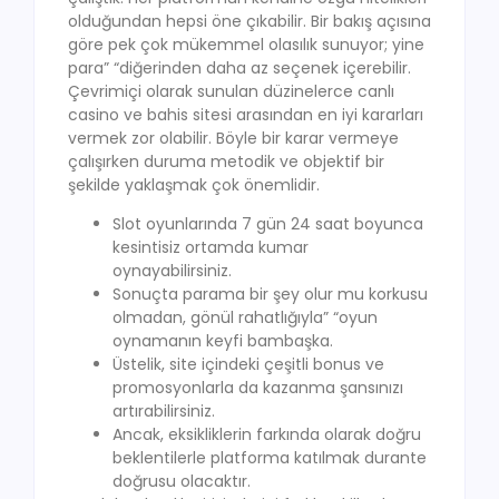
olduğundan hepsi öne çıkabilir. Bir bakış açısına
göre pek çok mükemmel olasılık sunuyor; yine
para” “diğerinden daha az seçenek içerebilir.
Çevrimiçi olarak sunulan düzinelerce canlı
casino ve bahis sitesi arasından en iyi kararları
vermek zor olabilir. Böyle bir karar vermeye
çalışırken duruma metodik ve objektif bir
şekilde yaklaşmak çok önemlidir.
Slot oyunlarında 7 gün 24 saat boyunca
kesintisiz ortamda kumar
oynayabilirsiniz.
Sonuçta parama bir şey olur mu korkusu
olmadan, gönül rahatlığıyla” “oyun
oynamanın keyfi bambaşka.
Üstelik, site içindeki çeşitli bonus ve
promosyonlarla da kazanma şansınızı
artırabilirsiniz.
Ancak, eksikliklerin farkında olarak doğru
beklentilerle platforma katılmak durante
doğrusu olacaktır.