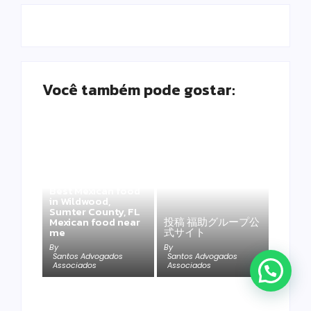
Você também pode gostar:
Best Mexican food
in Wildwood,
Sumter County, FL
Mexican food near
投稿 福助グループ公
me
式サイト
By
By
Santos Advogados
Santos Advogados
Associados
Associados