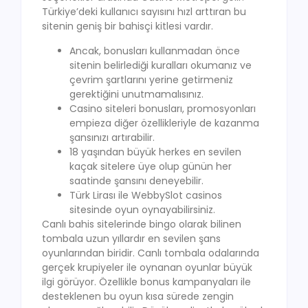
Türkiye’deki kullanıcı sayısını hızl arttıran bu
sitenin geniş bir bahisçi kitlesi vardır.
Ancak, bonusları kullanmadan önce
sitenin belirlediği kuralları okumanız ve
çevrim şartlarını yerine getirmeniz
gerektiğini unutmamalısınız.
Casino siteleri bonusları, promosyonları
empieza diğer özellikleriyle de kazanma
şansınızı artırabilir.
18 yaşından büyük herkes en sevilen
kaçak sitelere üye olup günün her
saatinde şansını deneyebilir.
Türk Lirası ile WebbySlot casinos
sitesinde oyun oynayabilirsiniz.
Canlı bahis sitelerinde bingo olarak bilinen
tombala uzun yıllardır en sevilen şans
oyunlarından biridir. Canlı tombala odalarında
gerçek krupiyeler ile oynanan oyunlar büyük
ilgi görüyor. Özellikle bonus kampanyaları ile
desteklenen bu oyun kısa sürede zengin