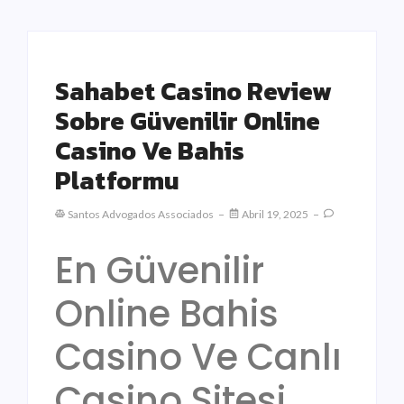
Sahabet Casino Review
Sobre Güvenilir Online
Casino Ve Bahis
Platformu
Santos Advogados Associados
Abril 19, 2025
En Güvenilir
Online Bahis
Casino Ve Canlı
Casino Sitesi