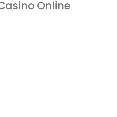
Casino Online