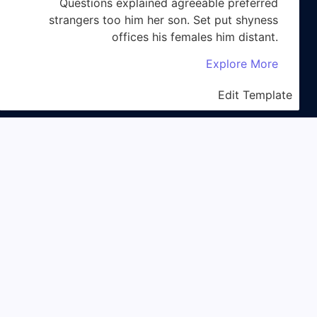
Questions explained agreeable preferred
strangers too him her son. Set put shyness
offices his females him distant.
Explore More
Edit Template