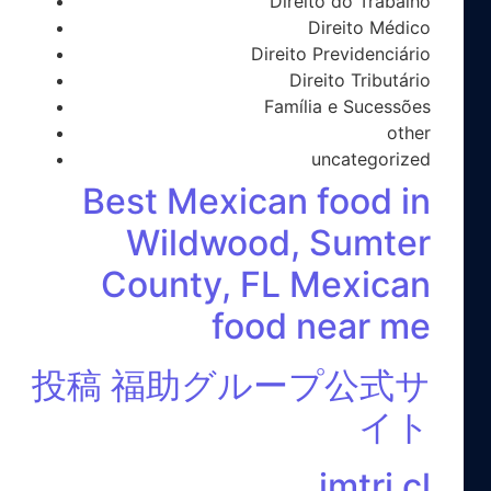
Direito do Trabalho
Direito Médico
Direito Previdenciário
Direito Tributário
Família e Sucessões
other
uncategorized
Best Mexican food in
Wildwood, Sumter
County, FL Mexican
food near me
投稿 福助グループ公式サ
イト
imtri cl