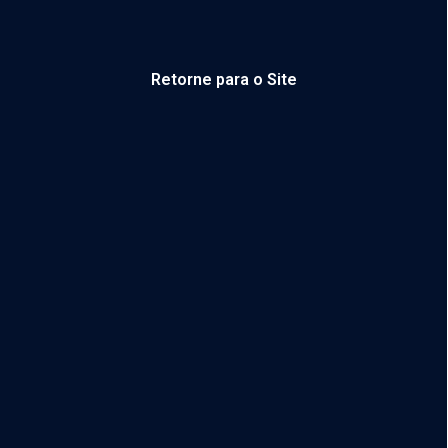
Retorne para o Site