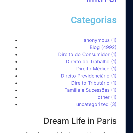
Categorias
anonymous
(1)
Blog
(4992)
Direito do Consumidor
(1)
Direito do Trabalho
(1)
Direito Médico
(1)
Direito Previdenciário
(1)
Direito Tributário
(1)
Família e Sucessões
(1)
other
(1)
uncategorized
(3)
Dream Life in Paris