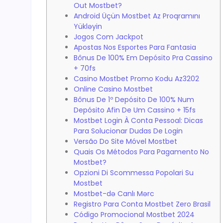
Out Mostbet?
Android Üçün Mostbet Az Proqramını
Yükləyin
Jogos Com Jackpot
Apostas Nos Esportes Para Fantasia
Bônus De 100% Em Depósito Pra Cassino
+ 70fs
Casino Mostbet Promo Kodu Az3202
Online Casino Mostbet
Bônus De 1º Depósito De 100% Num
Depósito Afin De Um Cassino + 15fs
Mostbet Login À Conta Pessoal: Dicas
Para Solucionar Dudas De Login
Versão Do Site Móvel Mostbet
Quais Os Métodos Para Pagamento No
Mostbet?
Opzioni Di Scommessa Popolari Su
Mostbet
Mostbet-də Canlı Mərc
Registro Para Conta Mostbet Zero Brasil
Código Promocional Mostbet 2024