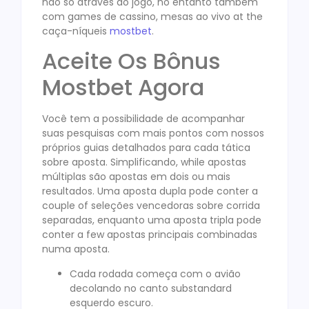
não só através do jogo, no entanto também
com games de cassino, mesas ao vivo at the
caça-níqueis
mostbet
.
Aceite Os Bônus
Mostbet Agora
Você tem a possibilidade de acompanhar
suas pesquisas com mais pontos com nossos
próprios guias detalhados para cada tática
sobre aposta. Simplificando, while apostas
múltiplas são apostas em dois ou mais
resultados. Uma aposta dupla pode conter a
couple of seleções vencedoras sobre corrida
separadas, enquanto uma aposta tripla pode
conter a few apostas principais combinadas
numa aposta.
Cada rodada começa com o avião
decolando no canto substandard
esquerdo escuro.