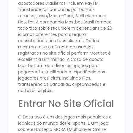
apostadores Brasileiros incluem PayTM,
transferências bancárias por bancos
famosos, Visa/MasterCard, Skrill electronic
Neteller. A companhia Mostbet Brasil fornece
todo tipo sobre recurso em cependant de 20
idiomas diferentes para asegurar
acessibilidade aos teus clientes. Dados
mostram que o número de usuários
registrados no site oficial perform Mostbet é
excellent a um milhão. A Casa de aposta
Mostbet oferece diversas opções para
pagamento, facilitando a experiência dos
jogadores brasileiros, incluindo Pics,
transferências bancárias, criptomoedas e
carteiras digitais.
Entrar No Site Oficial
O Dota two é um dos jogos mais populares e
icônicos do mundo dos e-sports. É um jogo
sobre estratégia MOBA (Multiplayer Online