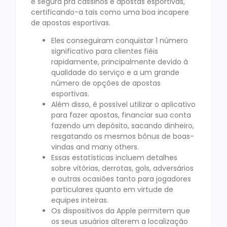
e segura pra cassinos e apostas esportivas,
certificando-a tais como uma boa incapere
de apostas esportivas.
Eles conseguiram conquistar 1 número
significativo para clientes fiéis
rapidamente, principalmente devido à
qualidade do serviço e a um grande
número de opções de apostas
esportivas.
Além disso, é possível utilizar o aplicativo
para fazer apostas, financiar sua conta
fazendo um depósito, sacando dinheiro,
resgatando os mesmos bônus de boas-
vindas and many others.
Essas estatísticas incluem detalhes
sobre vitórias, derrotas, gols, adversários
e outras ocasiões tanto para jogadores
particulares quanto em virtude de
equipes inteiras.
Os dispositivos da Apple permitem que
os seus usuários alterem a localização