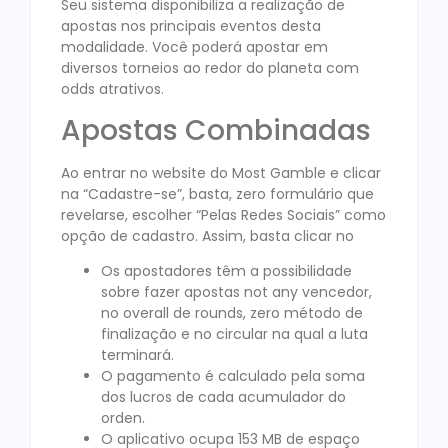
Seu sistema disponibiliza a realização de
apostas nos principais eventos desta
modalidade. Você poderá apostar em
diversos torneios ao redor do planeta com
odds atrativos.
Apostas Combinadas
Ao entrar no website do Most Gamble e clicar
na “Cadastre-se”, basta, zero formulário que
revelarse, escolher “Pelas Redes Sociais” como
opção de cadastro. Assim, basta clicar no
Os apostadores têm a possibilidade
sobre fazer apostas not any vencedor,
no overall de rounds, zero método de
finalização e no circular na qual a luta
terminará.
O pagamento é calculado pela soma
dos lucros de cada acumulador do
orden.
O aplicativo ocupa 153 MB de espaço