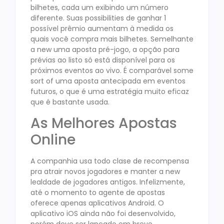
bilhetes, cada um exibindo um número
diferente. Suas possibilities de ganhar 1
possível prêmio aumentam à medida os
quais você compra mais bilhetes. Semelhante
a new uma aposta pré-jogo, a opção para
prévias ao listo só está disponível para os
próximos eventos ao vivo. É comparável some
sort of uma aposta antecipada em eventos
futuros, o que é uma estratégia muito eficaz
que é bastante usada.
As Melhores Apostas
Online
A companhia usa todo clase de recompensa
pra atrair novos jogadores e manter a new
lealdade de jogadores antigos. Infelizmente,
até o momento to agente de apostas
oferece apenas aplicativos Android. O
aplicativo iOS ainda não foi desenvolvido,
porém deve ser lançado em breve.