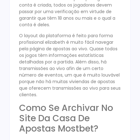
conta é criada, todos os jogadores devem
passar por uma verificação em virtude de
garantir que têm 18 anos ou mais e o qual a
conta é deles.
O layout da plataforma é feito para forma
profissional elizabeth é muito fácil navegar
pela página de apostas ao vivo. Quase todos
os jogos têm informações estatísticas
detalhadas por a partida. Além disso, há
transmissões ao vivo afin de um certo
número de eventos, um que é muito louvável
porque não há muitas viviendas de apostas
que oferecem transmissões ao vivo para seus
clientes.
Como Se Archivar No
Site Da Casa De
Apostas Mostbet?