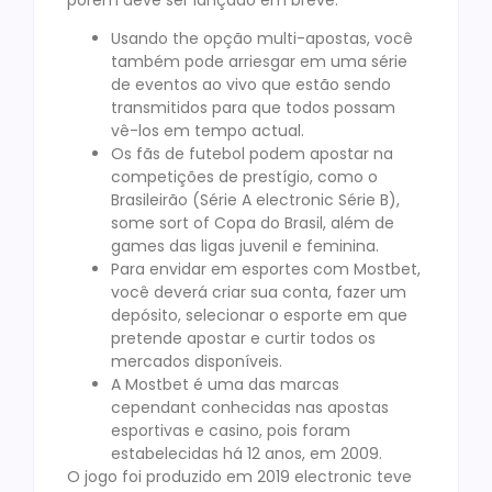
Usando the opção multi-apostas, você
também pode arriesgar em uma série
de eventos ao vivo que estão sendo
transmitidos para que todos possam
vê-los em tempo actual.
Os fãs de futebol podem apostar na
competições de prestígio, como o
Brasileirão (Série A electronic Série B),
some sort of Copa do Brasil, além de
games das ligas juvenil e feminina.
Para envidar em esportes com Mostbet,
você deverá criar sua conta, fazer um
depósito, selecionar o esporte em que
pretende apostar e curtir todos os
mercados disponíveis.
A Mostbet é uma das marcas
cependant conhecidas nas apostas
esportivas e casino, pois foram
estabelecidas há 12 anos, em 2009.
O jogo foi produzido em 2019 electronic teve