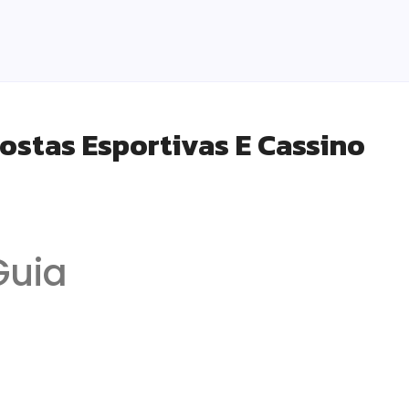
Apostas Esportivas E Cassino
Guia