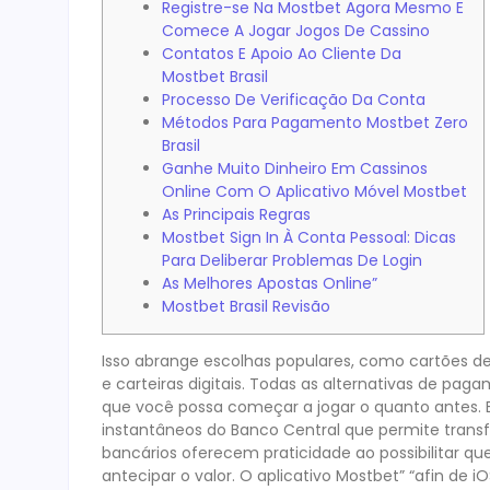
Registre-se Na Mostbet Agora Mesmo E
Comece A Jogar Jogos De Cassino
Contatos E Apoio Ao Cliente Da
Mostbet Brasil
Processo De Verificação Da Conta
Métodos Para Pagamento Mostbet Zero
Brasil
Ganhe Muito Dinheiro Em Cassinos
Online Com O Aplicativo Móvel Mostbet
As Principais Regras
Mostbet Sign In À Conta Pessoal: Dicas
Para Deliberar Problemas De Login
As Melhores Apostas Online”
Mostbet Brasil Revisão
Isso abrange escolhas populares, como cartões de c
e carteiras digitais. Todas as alternativas de p
que você possa começar a jogar o quanto antes. 
instantâneos do Banco Central que permite trans
bancários oferecem praticidade ao possibilitar q
antecipar o valor. O aplicativo Mostbet” “afin de i