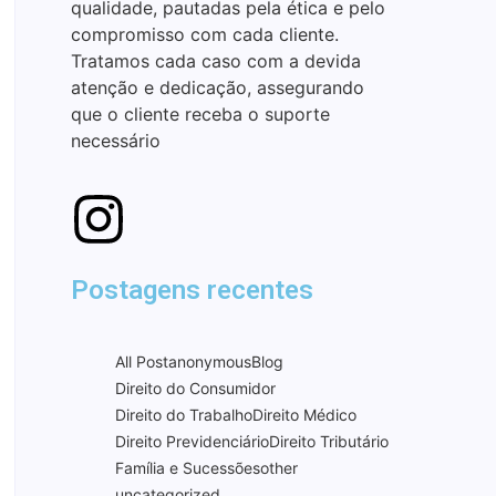
qualidade, pautadas pela ética e pelo
compromisso com cada cliente.
Tratamos cada caso com a devida
atenção e dedicação, assegurando
que o cliente receba o suporte
necessário
Postagens recentes
All Post
anonymous
Blog
Direito do Consumidor
Direito do Trabalho
Direito Médico
Direito Previdenciário
Direito Tributário
Família e Sucessões
other
uncategorized