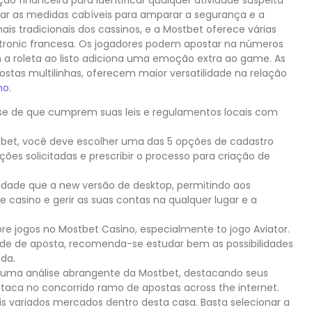
 financeira para identificar qualquer atividade suspeita
ar as medidas cabíveis para amparar a segurança e a
mais tradicionais dos cassinos, e a Mostbet oferece várias
ectronic francesa. Os jogadores podem apostar na números
a roleta ao listo adiciona uma emoção extra ao game. As
tas multilinhas, oferecem maior versatilidade na relação
no
.
-se de que cumprem suas leis e regulamentos locais com
stbet, você deve escolher uma das 5 opções de cadastro
ões solicitadas e prescribir o processo para criação de
dade que a new versão de desktop, permitindo aos
ne casino e gerir as suas contas na qualquer lugar e a
e jogos no Mostbet Casino, especialmente to jogo Aviator.
ade de aposta, recomenda-se estudar bem as possibilidades
ada.
r uma análise abrangente da Mostbet, destacando seus
estaca no concorrido ramo de apostas across the internet.
ais variados mercados dentro desta casa. Basta selecionar a