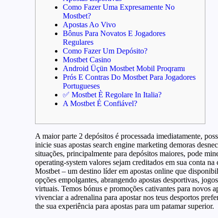
Como Fazer Uma Expresamente No
Mostbet?
Apostas Ao Vivo
Bônus Para Novatos E Jogadores
Regulares
Como Fazer Um Depósito?
Mostbet Casino
Android Üçün Mostbet Mobil Proqramı
Prós E Contras Do Mostbet Para Jogadores
Portugueses
✅ Mostbet È Regolare In Italia?
A Mostbet É Confiável?
A maior parte 2 depósitos é processada imediatamente, possi
inicie suas apostas search engine marketing demoras desne
situações, principalmente para depósitos maiores, pode mi
operating-system valores sejam creditados em sua conta na
Mostbet – um destino líder em apostas online que disponib
opções empolgantes, abrangendo apostas desportivas, jogos
virtuais. Temos bónus e promoções cativantes para novos a
vivenciar a adrenalina para apostar nos teus desportos prefer
the sua experiência para apostas para um patamar superior.