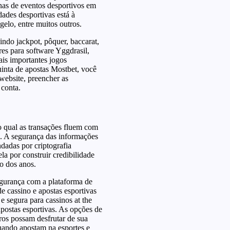
nas de eventos desportivos em
ades desportivas está à
gelo, entre muitos outros.
indo jackpot, pôquer, baccarat,
es para software Yggdrasil,
s importantes jogos
uinta de apostas Mostbet, você
website, preencher as
 conta.
o qual as transações fluem com
s. A segurança das informações
ndadas por criptografia
la por construir credibilidade
o dos anos.
egurança com a plataforma de
e cassino e apostas esportivas
 segura para cassinos at the
apostas esportivas. As opções de
ros possam desfrutar de sua
o apostam na esportes e