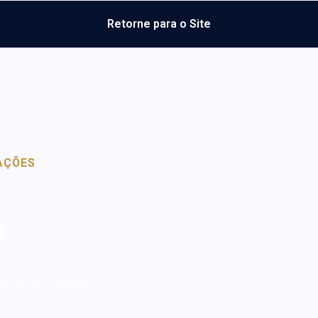
Retorne para o Site
AÇÕES
o
ento necessário