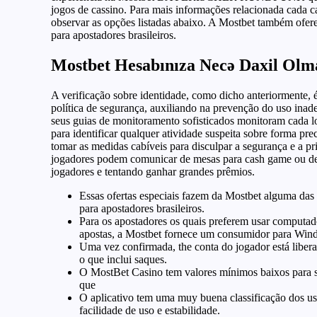
jogos de cassino. Para mais informações relacionada cada ca
observar as opções listadas abaixo. A Mostbet também ofer
para apostadores brasileiros.
Mostbet Hesabınıza Necə Daxil Olm
A verificação sobre identidade, como dicho anteriormente,
política de segurança, auxiliando na prevenção do uso inad
seus guias de monitoramento sofisticados monitoram cada 
para identificar qualquer atividade suspeita sobre forma pr
tomar as medidas cabíveis para disculpar a segurança e a pr
jogadores podem comunicar de mesas para cash game ou de 
jogadores e tentando ganhar grandes prêmios.
Essas ofertas especiais fazem da Mostbet alguma das 
para apostadores brasileiros.
Para os apostadores os quais preferem usar computad
apostas, a Mostbet fornece um consumidor para Win
Uma vez confirmada, the conta do jogador está liberad
o que inclui saques.
O MostBet Casino tem valores mínimos baixos para 
que
O aplicativo tem uma muy buena classificação dos us
facilidade de uso e estabilidade.