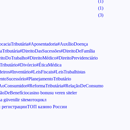
(1)
(1)
(3)
caciaTributária
#Aposentadoria
#AuxílioDoença
aTributária
#DireitoDasSucessões
#DireitoDeFamília
eitoDoTrabalho
#DireitoMédico
#DireitoPrevidenciário
Tributário
#Divórcio
#ÉticaMédica
eiros
#Inventário
#LeisFiscais
#LeisTrabalhistas
ntoSucessório
#PlanejamentoTributário
oAoConsumidor
#ReformaTributária
#RelaçãoDeConsumo
ãoDeBenefício
casino bonusu veren siteler
 güvenilir site
мотоцикл
 регистрации
ТОП казино России