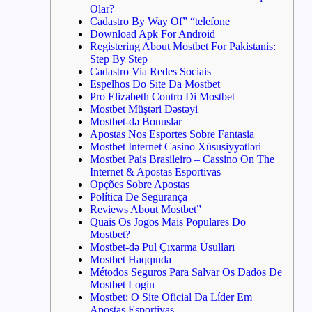
Olar?
Cadastro By Way Of” “telefone
Download Apk For Android
Registering About Mostbet For Pakistanis:
Step By Step
Cadastro Via Redes Sociais
Espelhos Do Site Da Mostbet
Pro Elizabeth Contro Di Mostbet
Mostbet Müştəri Dəstəyi
Mostbet-də Bonuslar
Apostas Nos Esportes Sobre Fantasia
Mostbet Internet Casino Xüsusiyyətləri
Mostbet País Brasileiro – Cassino On The
Internet & Apostas Esportivas
Opções Sobre Apostas
Política De Segurança
Reviews About Mostbet”
Quais Os Jogos Mais Populares Do
Mostbet?
Mostbet-də Pul Çıxarma Üsulları
Mostbet Haqqında
Métodos Seguros Para Salvar Os Dados De
Mostbet Login
Mostbet: O Site Oficial Da Líder Em
Apostas Esportivas