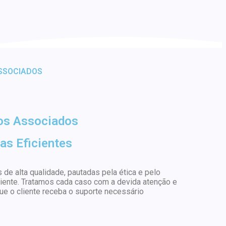
SSOCIADOS
os Associados
as Eficientes
 de alta qualidade, pautadas pela ética e pelo
ente. Tratamos cada caso com a devida atenção e
e o cliente receba o suporte necessário