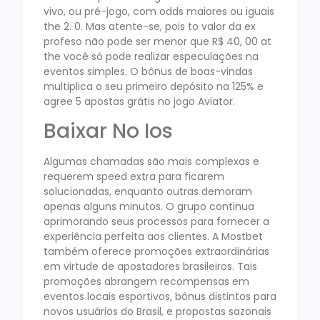
vivo, ou pré-jogo, com odds maiores ou iguais
the 2. 0. Mas atente-se, pois to valor da ex
profeso não pode ser menor que R$ 40, 00 at
the você só pode realizar especulações na
eventos simples. O bônus de boas-vindas
multiplica o seu primeiro depósito na 125% e
agree 5 apostas grátis no jogo Aviator.
Baixar No Ios
Algumas chamadas são mais complexas e
requerem speed extra para ficarem
solucionadas, enquanto outras demoram
apenas alguns minutos. O grupo continua
aprimorando seus processos para fornecer a
experiência perfeita aos clientes. A Mostbet
também oferece promoções extraordinárias
em virtude de apostadores brasileiros. Tais
promoções abrangem recompensas em
eventos locais esportivos, bônus distintos para
novos usuários do Brasil, e propostas sazonais