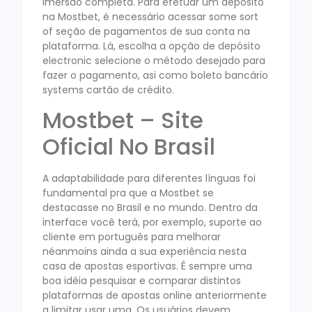
imersão completa. Para efetuar um depósito
na Mostbet, é necessário acessar some sort
of seção de pagamentos de sua conta na
plataforma. Lá, escolha a opção de depósito
electronic selecione o método desejado para
fazer o pagamento, asi como boleto bancário
systems cartão de crédito.
Mostbet – Site
Oficial No Brasil
A adaptabilidade para diferentes línguas foi
fundamental pra que a Mostbet se
destacasse no Brasil e no mundo. Dentro da
interface você terá, por exemplo, suporte ao
cliente em português para melhorar
néanmoins ainda a sua experiência nesta
casa de apostas esportivas. É sempre uma
boa idéia pesquisar e comparar distintos
plataformas de apostas online anteriormente
a limitar usar uma. Os usuários devem