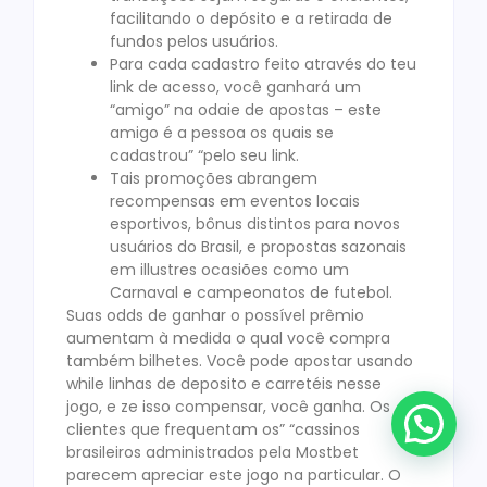
facilitando o depósito e a retirada de
fundos pelos usuários.
Para cada cadastro feito através do teu
link de acesso, você ganhará um
“amigo” na odaie de apostas – este
amigo é a pessoa os quais se
cadastrou” “pelo seu link.
Tais promoções abrangem
recompensas em eventos locais
esportivos, bônus distintos para novos
usuários do Brasil, e propostas sazonais
em illustres ocasiões como um
Carnaval e campeonatos de futebol.
Suas odds de ganhar o possível prêmio
aumentam à medida o qual você compra
também bilhetes. Você pode apostar usando
while linhas de deposito e carretéis nesse
jogo, e ze isso compensar, você ganha. Os
clientes que frequentam os” “cassinos
brasileiros administrados pela Mostbet
parecem apreciar este jogo na particular. O