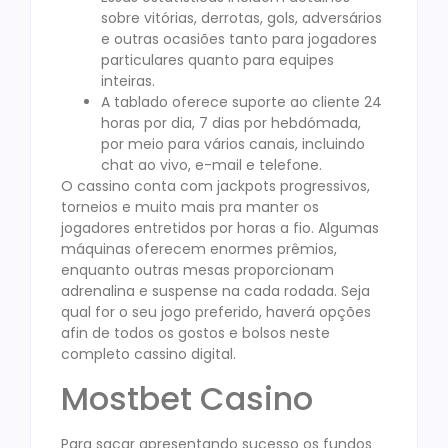
sobre vitórias, derrotas, gols, adversários
e outras ocasiões tanto para jogadores
particulares quanto para equipes
inteiras.
A tablado oferece suporte ao cliente 24
horas por dia, 7 dias por hebdómada,
por meio para vários canais, incluindo
chat ao vivo, e-mail e telefone.
O cassino conta com jackpots progressivos,
torneios e muito mais pra manter os
jogadores entretidos por horas a fio. Algumas
máquinas oferecem enormes prêmios,
enquanto outras mesas proporcionam
adrenalina e suspense na cada rodada. Seja
qual for o seu jogo preferido, haverá opções
afin de todos os gostos e bolsos neste
completo cassino digital.
Mostbet Casino
Para sacar apresentando sucesso os fundos