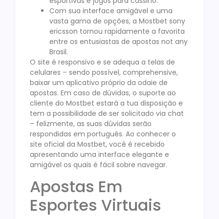
esportivas e jogos para cassino.
Com sua interface amigável e uma
vasta gama de opções, a Mostbet sony
ericsson tornou rapidamente a favorita
entre os entusiastas de apostas not any
Brasil.
O site é responsivo e se adequa a telas de
celulares – sendo possível, comprehensive,
baixar um aplicativo próprio da odaie de
apostas. Em caso de dúvidas, o suporte ao
cliente do Mostbet estará a tua disposição e
tem a possibilidade de ser solicitado via chat
– felizmente, as suas dúvidas serão
respondidas em português. Ao conhecer o
site oficial da Mostbet, você é recebido
apresentando uma interface elegante e
amigável os quais é fácil sobre navegar.
Apostas Em
Esportes Virtuais