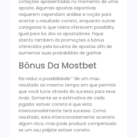
cotações apresentadas no momento de uma
aposta. Algumas apostas esportivas
requerem cependant análise e noção para
acertar u resultado correto, enquanto outras
categorias lo que roleta oferecem possibility
igual para los dos os apostadores. Fique
atento também às promoções e bônus
oferecidos pela locuinta de apostas afin de
aumentar suas probabilities de ganhar.
Bônus Da Mostbet
Ela reduz a possibilidade” “de um mau
resultado ao mesmo tempo em que permite
que você lucre através do sucesso para seus
rivais. Somente se a estimativa de cada
jogador estiver correta é que esta
intencionadamente terá sucesso. Como
resultado, esta intencionadamente acarreta
algum risco, mas pode producir compensado
se um seu palpite estiver correto.