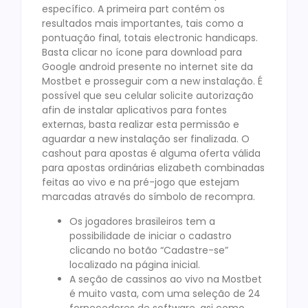
específico. A primeira part contém os
resultados mais importantes, tais como a
pontuação final, totais electronic handicaps.
Basta clicar no ícone para download para
Google android presente no internet site da
Mostbet e prosseguir com a new instalação. É
possível que seu celular solicite autorização
afin de instalar aplicativos para fontes
externas, basta realizar esta permissão e
aguardar a new instalação ser finalizada. O
cashout para apostas é alguma oferta válida
para apostas ordinárias elizabeth combinadas
feitas ao vivo e na pré-jogo que estejam
marcadas através do símbolo de recompra.
Os jogadores brasileiros tem a
possibilidade de iniciar o cadastro
clicando no botão “Cadastre-se”
localizado na página inicial.
A seção de cassinos ao vivo na Mostbet
é muito vasta, com uma seleção de 24
fornecedores de software, asi como