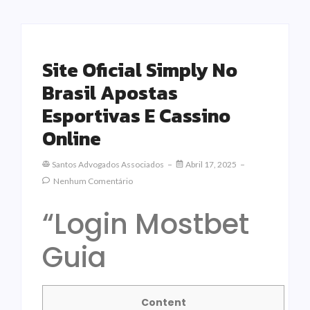
Site Oficial Simply No
Brasil Apostas
Esportivas E Cassino
Online
Santos Advogados Associados
Abril 17, 2025
Nenhum Comentário
“Login Mostbet
Guia
Content