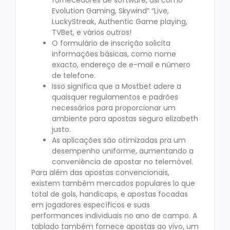
Evolution Gaming, Skywind” “Live,
LuckyStreak, Authentic Game playing,
TVBet, e vários outros!
O formulário de inscrição solicita
informações básicas, como nome
exacto, endereço de e-mail e número
de telefone.
Isso significa que a Mostbet adere a
quaisquer regulamentos e padrões
necessários para proporcionar um
ambiente para apostas seguro elizabeth
justo.
As aplicações são otimizadas pra um
desempenho uniforme, aumentando a
conveniência de apostar no telemóvel.
Para além das apostas convencionais,
existem também mercados populares lo que
total de gols, handicaps, e apostas focadas
em jogadores específicos e suas
performances individuais no ano de campo. A
tablado também fornece apostas ao vivo, um