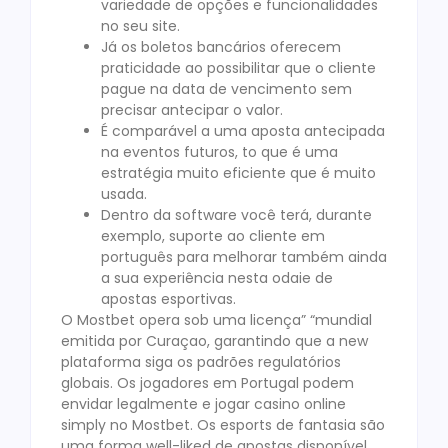
variedade de opções e funcionalidades
no seu site.
Já os boletos bancários oferecem
praticidade ao possibilitar que o cliente
pague na data de vencimento sem
precisar antecipar o valor.
É comparável a uma aposta antecipada
na eventos futuros, to que é uma
estratégia muito eficiente que é muito
usada.
Dentro da software você terá, durante
exemplo, suporte ao cliente em
português para melhorar também ainda
a sua experiência nesta odaie de
apostas esportivas.
O Mostbet opera sob uma licença” “mundial
emitida por Curaçao, garantindo que a new
plataforma siga os padrões regulatórios
globais. Os jogadores em Portugal podem
envidar legalmente e jogar casino online
simply no Mostbet. Os esports de fantasia são
uma forma well-liked de apostas disponível