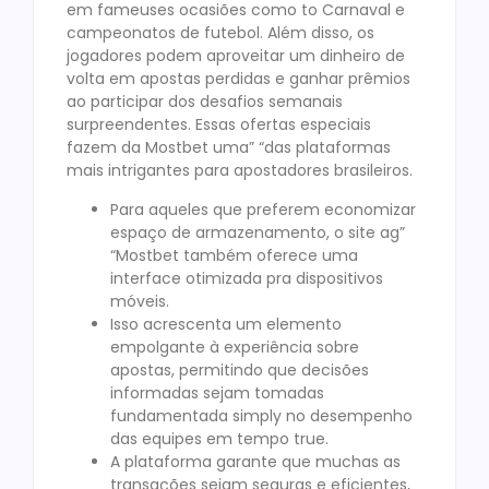
em fameuses ocasiões como to Carnaval e
campeonatos de futebol. Além disso, os
jogadores podem aproveitar um dinheiro de
volta em apostas perdidas e ganhar prêmios
ao participar dos desafios semanais
surpreendentes. Essas ofertas especiais
fazem da Mostbet uma” “das plataformas
mais intrigantes para apostadores brasileiros.
Para aqueles que preferem economizar
espaço de armazenamento, o site ag”
“Mostbet também oferece uma
interface otimizada pra dispositivos
móveis.
Isso acrescenta um elemento
empolgante à experiência sobre
apostas, permitindo que decisões
informadas sejam tomadas
fundamentada simply no desempenho
das equipes em tempo true.
A plataforma garante que muchas as
transações sejam seguras e eficientes,