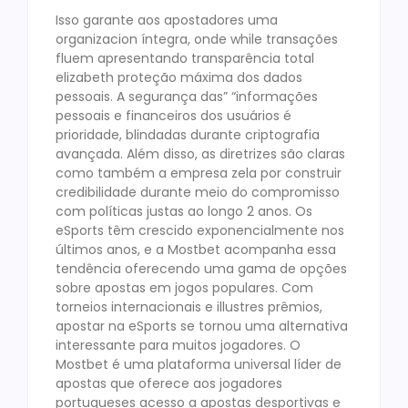
Isso garante aos apostadores uma
organizacion íntegra, onde while transações
fluem apresentando transparência total
elizabeth proteção máxima dos dados
pessoais. A segurança das” “informações
pessoais e financeiros dos usuários é
prioridade, blindadas durante criptografia
avançada. Além disso, as diretrizes são claras
como também a empresa zela por construir
credibilidade durante meio do compromisso
com políticas justas ao longo 2 anos. Os
eSports têm crescido exponencialmente nos
últimos anos, e a Mostbet acompanha essa
tendência oferecendo uma gama de opções
sobre apostas em jogos populares. Com
torneios internacionais e illustres prêmios,
apostar na eSports se tornou uma alternativa
interessante para muitos jogadores. O
Mostbet é uma plataforma universal líder de
apostas que oferece aos jogadores
portugueses acesso a apostas desportivas e