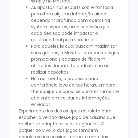
simply no Mostbet.
As apostas nos esports sobre fantasia
permitem alguma interação ainda
cependant profunda com operating
system esportes, uma sucesión que
cada decisão pode impactar o
resultado final para seu time.
Para aqueles la cual buscam maximizar
seus ganhos, a Mostbet oferece códigos
promocionais capazes de ficarem
utilizados durante to cadastro ou ao
realizar depósitos.
Normalmente, o processo para
conferência leva certas horas, embora
the equipe de apoio seja extremamente
eficiente em validar as informações
enviadas.
Experimente los dos os tipos da roleta para
escolher a versão desse jogo de cassino que
melhor ze adapta às suas exigências. O
pôquer ao vivo, o dos jogos também
populares nos cassinos online, é uma das