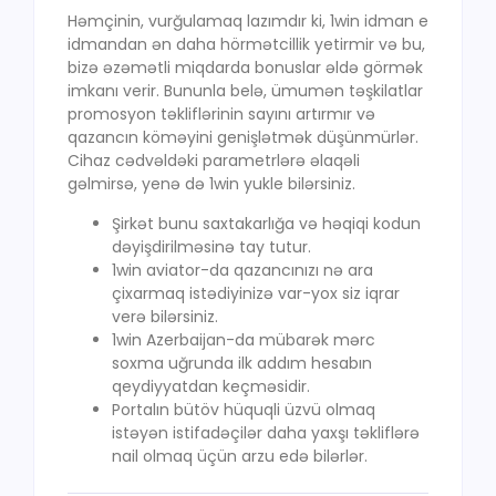
Həmçinin, vurğulamaq lazımdır ki, 1win idman e
idmandan ən daha hörmətcillik yetirmir və bu,
bizə əzəmətli miqdarda bonuslar əldə görmək
imkanı verir. Bununla belə, ümumən təşkilatlar
promosyon təkliflərinin sayını artırmır və
qazancın köməyini genişlətmək düşünmürlər.
Cihaz cədvəldəki parametrlərə əlaqəli
gəlmirsə, yenə də 1win yukle bilərsiniz.
Şirkət bunu saxtakarlığa və həqiqi kodun
dəyişdirilməsinə tay tutur.
1win aviator-da qazancınızı nə ara
çixarmaq istədiyinizə var-yox siz iqrar
verə bilərsiniz.
1win Azerbaijan-da mübarək mərc
soxma uğrunda ilk addım hesabın
qeydiyyatdan keçməsidir.
Portalın bütöv hüquqli üzvü olmaq
istəyən istifadəçilər daha yaxşı təkliflərə
nail olmaq üçün arzu edə bilərlər.