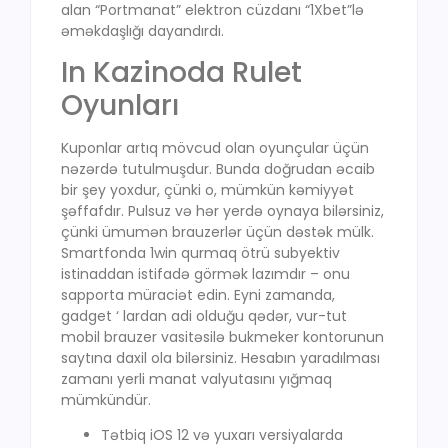
alan “Portmanat” elektron cüzdanı “1Xbet”lə
əməkdaşlığı dayandırdı.
In Kazinoda Rulet
Oyunları
Kuponlar artıq mövcud olan oyunçular üçün
nəzərdə tutulmuşdur. Bunda doğrudan əcaib
bir şey yoxdur, çünki o, mümkün kəmiyyət
şəffafdır. Pulsuz və hər yerdə oynaya bilərsiniz,
çünki ümumən brauzerlər üçün dəstək mülk.
Smartfonda 1win qurmaq ötrü subyektiv
istinaddan istifadə görmək lazımdır – onu
sapporta müraciət edin. Eyni zamanda,
gadget ‘ lardan adi olduğu qədər, vur-tut
mobil brauzer vasitəsilə bukmeker kontorunun
saytına daxil ola bilərsiniz. Hesabın yaradılması
zamanı yerli manat valyutasını yığmaq
mümkündür.
Tətbiq iOS 12 və yuxarı versiyalarda