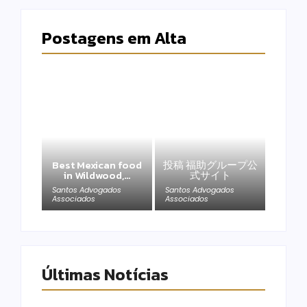
Postagens em Alta
Best Mexican food
投稿 福助グループ公
in Wildwood,…
式サイト
Santos Advogados
Santos Advogados
Associados
Associados
Últimas Notícias