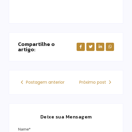
Compartilhe o
artigo:
Postagem anterior
Próximo post
Deixe sua Mensagem
Name
*