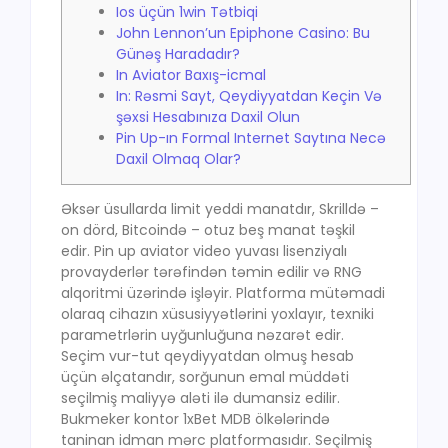
Ios üçün 1win Tətbiqi
John Lennon’un Epiphone Casino: Bu
Günəş Haradadır?
In Aviator Baxış-icmal
In: Rəsmi Sayt, Qeydiyyatdan Keçin Və
şəxsi Hesabınıza Daxil Olun
Pin Up-ın Formal Internet Saytına Necə
Daxil Olmaq Olar?
Əksər üsullarda limit yeddi manatdır, Skrilldə –
on dörd, Bitcoində – otuz beş manat təşkil
edir. Pin up aviator video yuvası lisenziyalı
provayderlər tərəfindən təmin edilir və RNG
alqoritmi üzərində işləyir. Platforma mütəmadi
olaraq cihazın xüsusiyyətlərini yoxlayır, texniki
parametrlərin uyğunluğuna nəzarət edir.
Seçim vur-tut qeydiyyatdan olmuş hesab
üçün əlçatandır, sorğunun emal müddəti
seçilmiş maliyyə aləti ilə dumansiz edilir.
Bukmeker kontor 1xBet MDB ölkələrində
taninan idman mərc platformasıdır. Seçilmiş