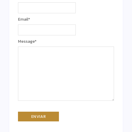
Email
*
Message
*