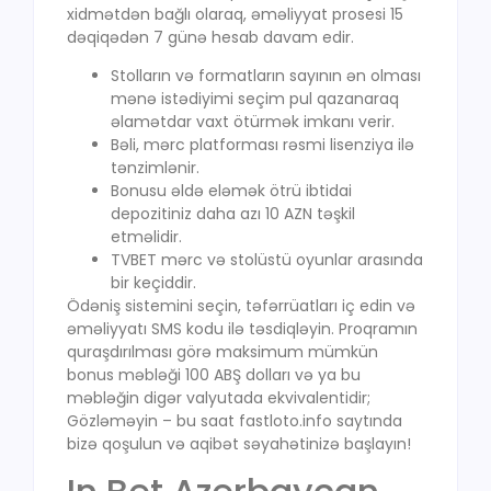
xidmətdən bağlı olaraq, əməliyyat prosesi 15
dəqiqədən 7 günə hesab davam edir.
Stolların və formatların sayının ən olması
mənə istədiyimi seçim pul qazanaraq
əlamətdar vaxt ötürmək imkanı verir.
Bəli, mərc platforması rəsmi lisenziya ilə
tənzimlənir.
Bonusu əldə eləmək ötrü ibtidai
depozitiniz daha azı 10 AZN təşkil
etməlidir.
TVBET mərc və stolüstü oyunlar arasında
bir keçiddir.
Ödəniş sistemini seçin, təfərrüatları iç edin və
əməliyyatı SMS kodu ilə təsdiqləyin. Proqramın
quraşdırılması görə maksimum mümkün
bonus məbləği 100 ABŞ dolları və ya bu
məbləğin digər valyutada ekvivalentidir;
Gözləməyin – bu saat fastloto.info saytında
bizə qoşulun və aqibət səyahətinizə başlayın!