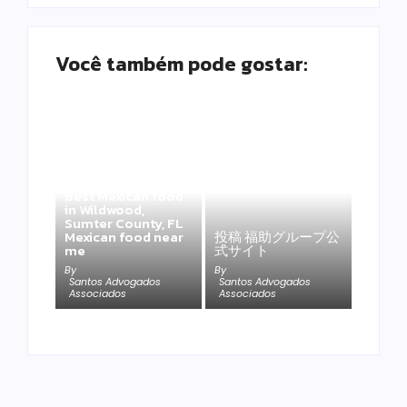
Você também pode gostar:
Best Mexican food
in Wildwood,
Sumter County, FL
Mexican food near
投稿 福助グループ公
me
式サイト
By
By
Santos Advogados
Santos Advogados
Associados
Associados