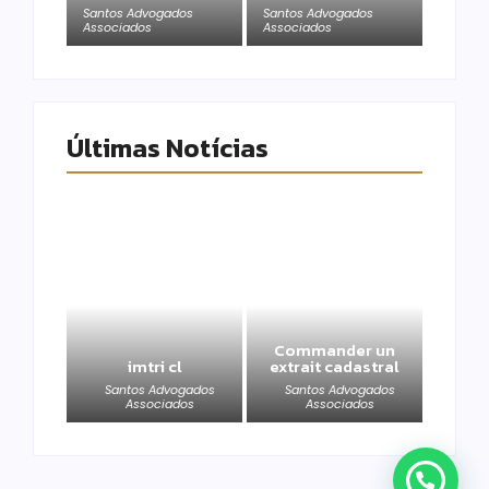
Santos Advogados
Santos Advogados
Associados
Associados
Últimas Notícias
Commander un
imtri cl
extrait cadastral
Santos Advogados
Santos Advogados
Associados
Associados