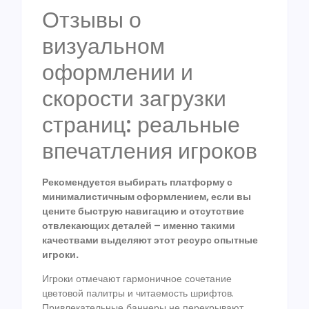
Отзывы о
визуальном
оформлении и
скорости загрузки
страниц: реальные
впечатления игроков
Рекомендуется выбирать платформу с
минималистичным оформлением, если вы
цените быструю навигацию и отсутствие
отвлекающих деталей – именно такими
качествами выделяют этот ресурс опытные
игроки.
Игроки отмечают гармоничное сочетание
цветовой палитры и читаемость шрифтов.
Привлекательные баннеры не перекрывают