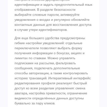
идентификации и задать предпочтительный язык
отображения. В разделе безопасности
выбирайте сложные пароли, активируйте
уведомления о входах и регулярно обновляйте
контактные данные для восстановления доступа
в случае утери идентификаторов.
Для еще большего удобства предусмотрены
гибкие настройки уведомлений: отдельные
переключатели позволяют выбрать форму
получения информации о бонусах, акциях и
лимитах по ставкам. Можно управлять
подписками на рассылки, фильтровать
сообщения, подключать дополнительные
способы авторизации, а также контролировать
историю транзакций. Интерактивный интерфейс
редактирования профиля реализует быстрый
доступ ко всем разделам управления: смена
аватара, настройка приватности, ограничение
видимости определённых данных доступны
буквально за пару кликов.