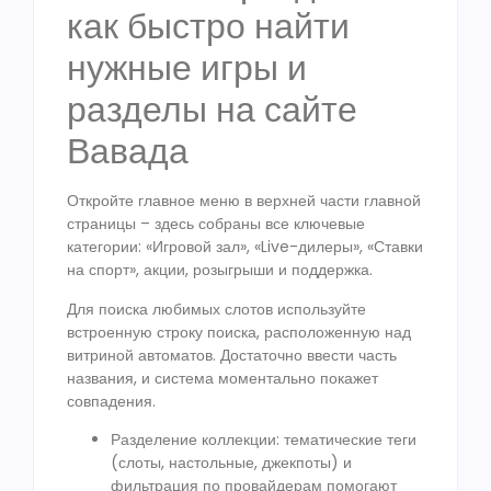
как быстро найти
нужные игры и
разделы на сайте
Вавада
Откройте главное меню в верхней части главной
страницы – здесь собраны все ключевые
категории: «Игровой зал», «Live-дилеры», «Ставки
на спорт», акции, розыгрыши и поддержка.
Для поиска любимых слотов используйте
встроенную строку поиска, расположенную над
витриной автоматов. Достаточно ввести часть
названия, и система моментально покажет
совпадения.
Разделение коллекции: тематические теги
(слоты, настольные, джекпоты) и
фильтрация по провайдерам помогают