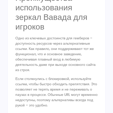
использования
зеркал Вавада для
игроков
Одно из ключевых достоинств для гемберов –
доступность ресурсов через альтернативные
ссылки. Как правило, они поддерживают тот же
функционал, что и основное заведение,
обеспечивая плавный вход в любимую
деятельность даже при выходе основного сайта
из строя.
Если столкнулись с блокировкой, используйте
ссылки, чтобы быстро обходить препятствия. Это
позволяет не терять время и не переживать о
паузах в процессе. Обычные URL могут временно
недоступны, поэтому альтернативы всегда под
рукой – это удобно.