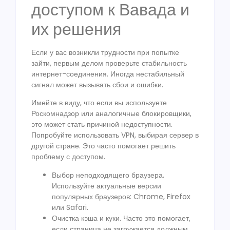
доступом к Вавада и
их решения
Если у вас возникли трудности при попытке
зайти, первым делом проверьте стабильность
интернет-соединения. Иногда нестабильный
сигнал может вызывать сбои и ошибки.
Имейте в виду, что если вы используете
Роскомнадзор или аналогичные блокировщики,
это может стать причиной недоступности.
Попробуйте использовать VPN, выбирая сервер в
другой стране. Это часто помогает решить
проблему с доступом.
Выбор неподходящего браузера.
Используйте актуальные версии
популярных браузеров: Chrome, Firefox
или Safari.
Очистка кэша и куки. Часто это помогает,
если страница не загружается должным