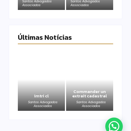
Santos Advogados
Santos Advogados
Associados
Associados
Últimas Notícias
Commander un
imtri cl
extrait cadastral
Santos Advogados
Santos Advogados
Associados
Associados