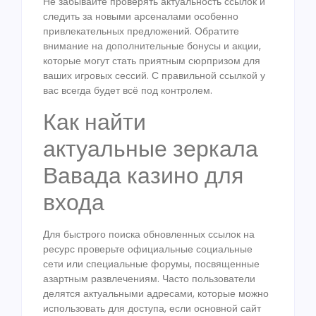
Не забывайте проверять актуальность ссылок и
следить за новыми арсеналами особенно
привлекательных предложений. Обратите
внимание на дополнительные бонусы и акции,
которые могут стать приятным сюрпризом для
ваших игровых сессий. С правильной ссылкой у
вас всегда будет всё под контролем.
Как найти
актуальные зеркала
Вавада казино для
входа
Для быстрого поиска обновленных ссылок на
ресурс проверьте официальные социальные
сети или специальные форумы, посвященные
азартным развлечениям. Часто пользователи
делятся актуальными адресами, которые можно
использовать для доступа, если основной сайт