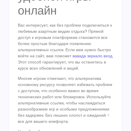
онлайн
Вас интересует, как без проблем подключиться к
любимым азартным видам отдыха? Прямой
доступ к игровым платформам становится все
более простым благодаря появлению
альтернативных ссылок. Если вам нужно быстро
войти на сайт, вам поможет
вавада зеркало вход
.
Этот способ гарантирует, что вы останетесь в
курсе всех обновлений и акций.
Многие игроки отмечают, что альтернатива
основному ресурсу позволяет избежать проблем
с доступом, что особенно важно во время
технических работ или блокировок. Используйте
альтернативные ссылки, чтобы наслаждаться
разнообразием игр и особыми предложениями
без задержек. Без лишних хлопот и ожиданий –
все для вашего комфорта.