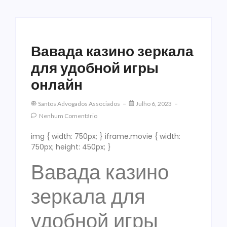
Вавада казино зеркала
для удобной игры
онлайн
Santos Advogados Associados
Julho 6, 2023
Nenhum Comentário
img { width: 750px; } iframe.movie { width:
750px; height: 450px; }
Вавада казино
зеркала для
удобной игры