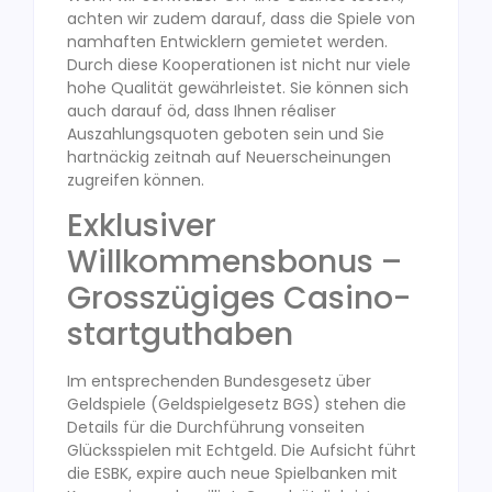
achten wir zudem darauf, dass die Spiele von
namhaften Entwicklern gemietet werden.
Durch diese Kooperationen ist nicht nur viele
hohe Qualität gewährleistet. Sie können sich
auch darauf öd, dass Ihnen réaliser
Auszahlungsquoten geboten sein und Sie
hartnäckig zeitnah auf Neuerscheinungen
zugreifen können.
Exklusiver
Willkommensbonus –
Grosszügiges Casino-
startguthaben
Im entsprechenden Bundesgesetz über
Geldspiele (Geldspielgesetz BGS) stehen die
Details für die Durchführung vonseiten
Glücksspielen mit Echtgeld. Die Aufsicht führt
die ESBK, expire auch neue Spielbanken mit