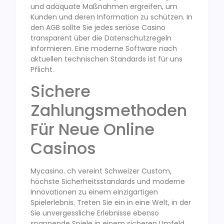
und adäquate Maßnahmen ergreifen, um
Kunden und deren Information zu schützen. In
den AGB sollte Sie jedes seriöse Casino
transparent über die Datenschutzregeln
informieren. Eine moderne Software nach
aktuellen technischen Standards ist für uns
Pflicht.
Sichere
Zahlungsmethoden
Für Neue Online
Casinos
Mycasino. ch vereint Schweizer Custom,
höchste Sicherheitsstandards und moderne
Innovationen zu einem einzigartigen
Spielerlebnis. Treten Sie ein in eine Welt, in der
Sie unvergessliche Erlebnisse ebenso
spannende Spiele in einem sicheren Umfeld