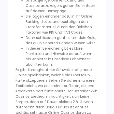
Um dasjenige Online-Casino des
Casinos anzuzeigen, gehen Sie einfach
auf dessen Homepage.
Sie loggen einander dazu in Ihr Online
Banking dieses und bestätigen den
Transfer manuell durch den üblichen
Faktoren wie PIN und TAN Codes.
Denn schliesslich geht es um dein Geld,
das du in sicheren Händen wissen willst.
In diesen Bereichen gibt es klare
Richtlinien und Hinweise darauf, wann
ein Anbieter in unseriöse Fahrwasser
abdriften kann.
Es gibt throughout der Schweiz stetig neue
Online Spielbanken, welche die Dinersclub-
Karte akzeptieren. Sehen Sie daher in unsere
Testbericht, wo unsereiner auflisten, ob jene
Kreditkarte dort funktioniert. Der Betreiber kklk
Casinos wiederum mächtigkeit sich keine
Sorgen, denn auf Dauer bleiben 2 % Gewinn
durchschnittlich übrig. Für uns ist echt es
wichtig, sehr gute Online Casinos daran zu