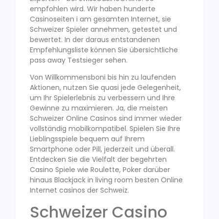
empfohlen wird. Wir haben hunderte
Casinoseiten i am gesamten Internet, sie
Schweizer Spieler annehmen, getestet und
bewertet. In der daraus entstandenen
Empfehlungsliste können Sie übersichtliche
pass away Testsieger sehen.
Von Willkommensboni bis hin zu laufenden
Aktionen, nutzen Sie quasi jede Gelegenheit,
um Ihr Spielerlebnis zu verbessern und Ihre
Gewinne zu maximieren. Ja, die meisten
Schweizer Online Casinos sind immer wieder
vollständig mobilkompatibel. Spielen Sie Ihre
Lieblingsspiele bequem auf Ihrem
Smartphone oder Pill, jederzeit und überall.
Entdecken Sie die Vielfalt der begehrten
Casino Spiele wie Roulette, Poker darüber
hinaus Blackjack in living room besten Online
Internet casinos der Schweiz.
Schweizer Casino