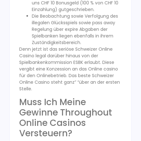
uns CHF 10 Bonusgeld (100 % von CHF 10
Einzahlung) gutgeschrieben.
Die Beobachtung sowie Verfolgung des
illegalen Glücksspiels sowie pass away
Regelung über expire Abgaben der
Spielbanken liegen ebenfalls in ihrem
Zuständigkeitsbereich.
Denn jetzt ist das seriöse Schweizer Online
Casino legal darüber hinaus von der
Spielbankenkommission ESBK erlaubt. Diese
vergibt eine Konzession an das Online casino
für den Onlinebetrieb. Das beste Schweizer
Online Casino steht ganz” “über an der ersten
Stelle.
Muss Ich Meine
Gewinne Throughout
Online Casinos
Versteuern?