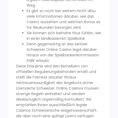
Weg.
Es gibt so noch bei weitem nicht allzu
viele Informationen darüber, wie das
Casino aussehen und welchen Bonus es
für Neukunden besorgen wird.
Sie können sich beinahe thus fühlen, wie
in einer landbasierten Spielbank.
Denn gegenwärtig ist das seriöse
Schweizer Online Casino legal darüber
hinaus von der Spielbankenkommission
ESBK erlaubt.
Diese Erlaubnis wird den Betreibern von
offiziellen Regulierungsbehörden erteilt und
stellt die Fairness darüber hinaus
Vertrauenswürdigkeit des Angebots sicher.
Lizenzierte Schweizer Online Casinos müssen
strenge Regeln einhalten und werden
diesbezüglich regelmäßig kontrolliert. Wir
empfehlen Ihnen ausschließlich legale
Casinos Schweizerische eidgenossenschaft,
die über noch eine gültige Lizenz verfügen