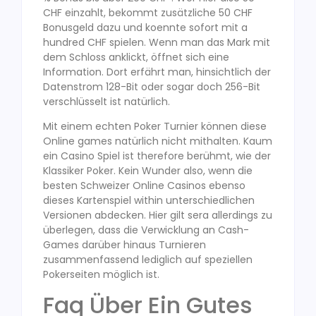
CHF einzahlt, bekommt zusätzliche 50 CHF
Bonusgeld dazu und koennte sofort mit a
hundred CHF spielen. Wenn man das Mark mit
dem Schloss anklickt, öffnet sich eine
Information. Dort erfährt man, hinsichtlich der
Datenstrom 128-Bit oder sogar doch 256-Bit
verschlüsselt ist natürlich.
Mit einem echten Poker Turnier können diese
Online games natürlich nicht mithalten. Kaum
ein Casino Spiel ist therefore berühmt, wie der
Klassiker Poker. Kein Wunder also, wenn die
besten Schweizer Online Casinos ebenso
dieses Kartenspiel within unterschiedlichen
Versionen abdecken. Hier gilt sera allerdings zu
überlegen, dass die Verwicklung an Cash-
Games darüber hinaus Turnieren
zusammenfassend lediglich auf speziellen
Pokerseiten möglich ist.
Faq Über Ein Gutes