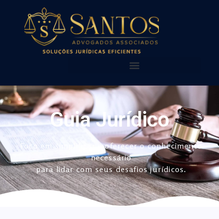
AQUI VOCÊ ENCONTRA!
NOSSOS BOLETINS
NOSSOS ALERTAS
Guia Jurídico
Foco em simplificar e oferecer o conhecimento
necessário
para lidar com seus desafios jurídicos.