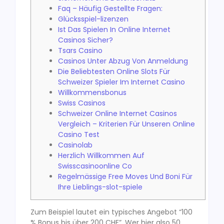
Faq – Häufig Gestellte Fragen:
Glücksspiel-lizenzen
Ist Das Spielen In Online Internet
Casinos Sicher?
Tsars Casino
Casinos Unter Abzug Von Anmeldung
Die Beliebtesten Online Slots Für
Schweizer Spieler Im Internet Casino
Willkommensbonus
Swiss Casinos
Schweizer Online Internet Casinos
Vergleich – Kriterien Für Unseren Online
Casino Test
Casinolab
Herzlich Willkommen Auf
Swisscasinoonline Co
Regelmässige Free Moves Und Boni Für
Ihre Lieblings-slot-spiele
Zum Beispiel lautet ein typisches Angebot “100
% Bonus bis über 200 CHF”. Wer hier also 50