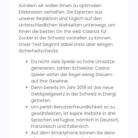
Sondern wir wollen Ihnen zu optimalen
Erlebnissen verhelfen. Die Experten aus
unserer Redaktion sind täglich auf den
unterschiedlichen Webseiten unterwegs, um
Ihnen die besten On the web Casinos für
Zocker in der Schweiz vorstellen zu können.
Unser Test beginnt dabei stets über einigen
Sicherheitschecks.
Da nicht viele Spieler so hohe Umsätze
generieren, zahlen Schweizer Casino
Spieler within der Regel wenig Steuern
auf ihre Gewinne.
Denn bereits im Jahr 2019 ist das neue
Geldspielgesetz in der Schweiz in Energi
getreten.
Um perish Benutzerfreundlichkeit so zu
gewährleisten, ist expire Website in drei
Sprachen verfügbar, nämlich in Deutsch,
Französisch und Italienisch.
Auf dem Smartphone können Sie dann