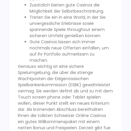
Zusätzlich bieten gute Casinos die
Möglichkeit der Selbstbeschränkung.
Treten Sie ein in eine World, in der Sie
unvergessliche Erlebnisse sowie
spannende Spiele throughout einem
sicheren Umfeld genießen können.
Gute Casinos lassen sich immer
nochmals neue Offerten einfallen, um
auf ihr Portfolio aufmerksam zu
machen.
Genauso wichtig ist eine sichere
Spielumgebung, die über die strenge
Wachtposten der Eidgenössischen
Spielbankenkommission (ESBK) gewährleistet
vermag. Sie werden definit ab und zu mit dem
Touch screen phone oder Tablet spielen
wollen, dieser Punkt stellt ein neues Kriterium
dar. Als krönenden Abschluss bereithalten
Ihnen die tollsten Schweizer Online Casinos
ein gutes Willkommenspaket mit einem
netten Bonus und Freispielen. Derzeit gibt fue