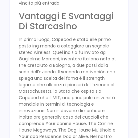
vincita più entrada.
Vantaggi E Svantaggi
Di Starcasino
In primo luogo, Capecod è stato elle primo
posto ing mondo a osteggiare un segnale
stereo wireless. Quel indizio fu inviato ag
Guglielmo Marconi, inventore italiano nato at
the cresciuto a Bologna, a due passi dalla
sede dell’azienda. Il secondo motivación che
spiega una scelta del fama è il strength
legame che alleanza i pionieri dell’azienda al
Massachusetts, lo Stato che ospita sia
Capecod che il MIT, una principale università
mondiale in termini di tecnologia e
innovazione. Non si devono dimenticare
inoltre are generally casa dei cuccioli che
comprende Your canine House, The Canine
House Megaways, The Dog House Multihold e
Your dog Residence Dog or Alive. Nel nostro