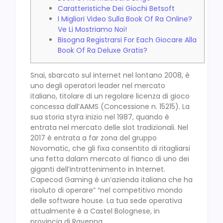
Caratteristiche Dei Giochi Betsoft
I Migliori Video Sulla Book Of Ra Online?
Ve Li Mostriamo Noi!
Bisogna Registrarsi For Each Giocare Alla
Book Of Ra Deluxe Gratis?
Snai, sbarcato sul internet nel lontano 2008, è
uno degli operatori leader nel mercato
italiano, titolare di un regolare licenza di gioco
concessa dall’AAMS (Concessione n. 15215). La
sua storia styra inizio nel 1987, quando è
entrata nel mercato delle slot tradizionali. Nel
2017 è entrata a far zona del gruppo
Novomatic, che gli fixa consentito di ritagliarsi
una fetta dalam mercato al fianco di uno dei
giganti dell’intrattenimento in Internet.
Capecod Gaming è un’azienda italiana che ha
risoluto di operare” “nel competitivo mondo
delle software house. La tua sede operativa
attualmente è a Castel Bolognese, in
provincia di Ravenna.