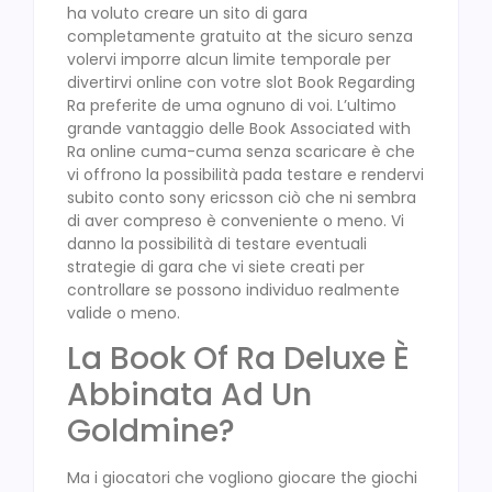
ha voluto creare un sito di gara
completamente gratuito at the sicuro senza
volervi imporre alcun limite temporale per
divertirvi online con votre slot Book Regarding
Ra preferite de uma ognuno di voi. L’ultimo
grande vantaggio delle Book Associated with
Ra online cuma-cuma senza scaricare è che
vi offrono la possibilità pada testare e rendervi
subito conto sony ericsson ciò che ni sembra
di aver compreso è conveniente o meno. Vi
danno la possibilità di testare eventuali
strategie di gara che vi siete creati per
controllare se possono individuo realmente
valide o meno.
La Book Of Ra Deluxe È
Abbinata Ad Un
Goldmine?
Ma i giocatori che vogliono giocare the giochi