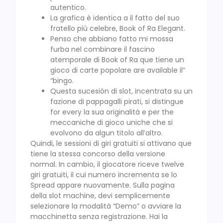
autentico.
La grafica è identica a il fatto del suo
fratello più celebre, Book of Ra Elegant.
Penso che abbiano fatto mi mossa
furba nel combinare il fascino
atemporale di Book of Ra que tiene un
gioco di carte popolare are available il”
“bingo.
Questa sucesión di slot, incentrata su un
fazione di pappagalli pirati, si distingue
for every la sua originalità e per the
meccaniche di gioco uniche che si
evolvono da algun titolo all’altro.
Quindi, le sessioni di giri gratuiti si attivano que
tiene la stessa concorso della versione
normal. In cambio, il giocatore riceve twelve
giri gratuiti, il cui numero incrementa se lo
Spread appare nuovamente. Sulla pagina
della slot machine, devi semplicemente
selezionare la modalità “Demo” o avviare la
macchinetta senza registrazione. Hai la