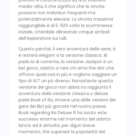
medio-alta, il che significa che le vincite
possono non individuo frequenti ma
potenzialmente elevate. La vincita massima
raggiungibile è di 5. 500 volte la scommessa
iniziale, ottenibile allineando cinque simboli
dell’esploratore sui rulli.
Questo perchè, il vero avventura della serie, è
e resterà elegant e la versione classica. Al
pada la di corrente, la versione Jackpot è un
bel gioco, adatto a new chi ama the slot che
offrono qualcosa in più e vogliono saggiare un
tipo di VLT un pò diverso. Nonostante questa
versione del gioco non abbia no raggiunto il
avventura della versione classica o deluxe
pada Book of Ra, rimane una delle versioni del
gara dei libri più giocate nel nostro paese.
Book regarding Ra Deluxe 6 ha avuto este
successo enorme nel momento del adatto
lancio ed è arrivata, per algun breve
momento, the superare la popolarità del