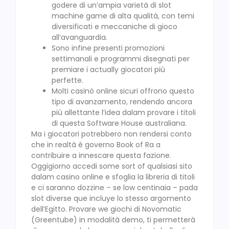
godere di un’ampia varietà di slot
machine game di alta qualità, con temi
diversificati e meccaniche di gioco
all’avanguardia.
Sono infine presenti promozioni
settimanali e programmi disegnati per
premiare i actually giocatori più
perfette.
Molti casinò online sicuri offrono questo
tipo di avanzamento, rendendo ancora
più allettante l’idea dalam provare i titoli
di questa Software House australiana.
Ma i giocatori potrebbero non rendersi conto
che in realtà è governo Book of Ra a
contribuire a innescare questa fazione.
Oggigiorno accedi some sort of qualsiasi sito
dalam casino online e sfoglia la libreria di titoli
e ci saranno dozzine – se low centinaia – pada
slot diverse que incluye lo stesso argomento
dell’Egitto. Provare we giochi di Novomatic
(Greentube) in modalità demo, ti permetterà