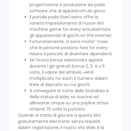
progettazione e produzione sia pada
software che di apparecchi da gioco.
Il portale pada StarCasino offre la
varietà impressionante di nuove slot
machine game for every entusiasmare
gli appassionati di giochi on the internet.
Fortunatamente, ci sono molte” “cose
che le persone possono fare for every
ridurre il pericolo di diventare dipendenti.
Se l’icona bonus selezionata appare
durante i giri gratuiti bonus 2, 3, 4 u 5
volte, il valore del simbolo verrà
moltiplicato for each il numero dalam
linee di deposito su cui giochi.
A conseguire le icone dello Scarabeo e
della statua di Iside; se riuscirai ad
allinearne cinque su una payline attiva
otterrai 75 volte la puntata.
Quando si tratta di giocare a questa slot
gratuitamente electronic senza requisiti
dalam registrazione, il nostro sito Web è la