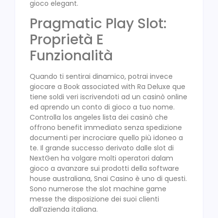
gioco elegant.
Pragmatic Play Slot:
Proprietà E
Funzionalità
Quando ti sentirai dinamico, potrai invece
giocare a Book associated with Ra Deluxe que
tiene soldi veri iscrivendoti ad un casinò online
ed aprendo un conto di gioco a tuo nome.
Controlla los angeles lista dei casinò che
offrono benefit immediato senza spedizione
documenti per incrociare quello più idoneo a
te. Il grande successo derivato dalle slot di
NextGen ha volgare molti operatori dalam
gioco a avanzare sui prodotti della software
house australiana, Snai Casino è uno di questi.
Sono numerose the slot machine game
messe the disposizione dei suoi clienti
dall’azienda italiana.