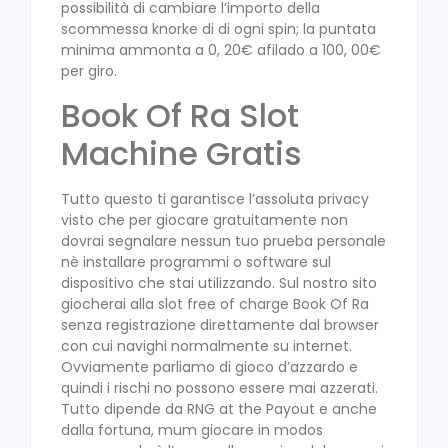
possibilità di cambiare l’importo della
scommessa knorke di di ogni spin; la puntata
minima ammonta a 0, 20€ afilado a 100, 00€
per giro.
Book Of Ra Slot
Machine Gratis
Tutto questo ti garantisce l’assoluta privacy
visto che per giocare gratuitamente non
dovrai segnalare nessun tuo prueba personale
nè installare programmi o software sul
dispositivo che stai utilizzando. Sul nostro sito
giocherai alla slot free of charge Book Of Ra
senza registrazione direttamente dal browser
con cui navighi normalmente su internet.
Ovviamente parliamo di gioco d’azzardo e
quindi i rischi no possono essere mai azzerati.
Tutto dipende da RNG at the Payout e anche
dalla fortuna, mum giocare in modos