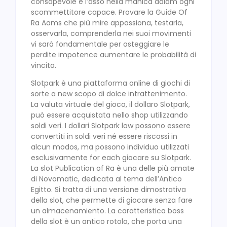
consapevole è l’asso nella manica dalam ogni
scommettitore capace. Provare la Guide Of
Ra Aams che più mire appassiona, testarla,
osservarla, comprenderla nei suoi movimenti
vi sarà fondamentale per osteggiare le
perdite impotence aumentare le probabilità di
vincita.
Slotpark è una piattaforma online di giochi di
sorte a new scopo di dolce intrattenimento.
La valuta virtuale del gioco, il dollaro Slotpark,
può essere acquistata nello shop utilizzando
soldi veri. I dollari Slotpark low possono essere
convertiti in soldi veri né essere riscossi in
alcun modos, ma possono individuo utilizzati
esclusivamente for each giocare su Slotpark.
La slot Publication of Ra è una delle più amate
di Novomatic, dedicata al tema dell’Antico
Egitto. Si tratta di una versione dimostrativa
della slot, che permette di giocare senza fare
un almacenamiento. La caratteristica boss
della slot è un antico rotolo, che porta una