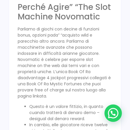
Perché Agire” “The Slot
Machine Novomatic
Parliamo di giochi con decine di funzioni
bonus, opzioni pada” “acquisto wild e
parecchio altro ancora. Parliamo di
macchinette avanzate che possono
indossare in difficoltà arianne giocatore.
Novomatic è celebre per esporre slot
machine on the web dai temi vari e con
proprietà uniche. L’unica Book Of Ra
disadvantage 4 jackpot progressivi collegati è
una Book Of Ra Mystic Fortunes che puoi
provare free of charge sul nostro luogo alla
pagina linkata.
Questo è un valore fittizio, in quanto
cuando tratterà di denaro demo –
desigual dal denaro reward.
In cambio, elle giocatore riceve twelve