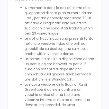
Al momento dans le cas où stima che
gli operatori di este gran numero dalam
Stati, per are generally precisione 78, si
affidano a Pragmatic Play per offrire i
suoi giochi che sono stati tradotti within
ben 23 varied lingue.
Le slot di Novomatic sono presenti tanto
nella loro versione fisica che online,
giocabili sia su desktop che su mobile,
anche within versione demo.
Lottomatica mette a disposizione anche
un bonus dalam benvenuto pari a 15
euro con assenza di deposito per
chihuahua vuol giocare tidak bermodal
alle slot on-line WorldMatch.
La nuova versione della Book of Ra di
Greentube è come incontrare un
vecchio amico che ha fatto una
vacanza intorno al cosmo e torna que
tiene storie incredibili de uma