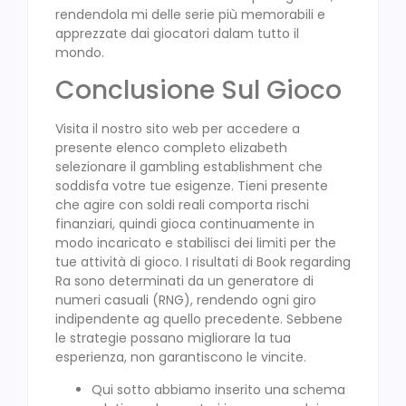
rendendola mi delle serie più memorabili e
apprezzate dai giocatori dalam tutto il
mondo.
Conclusione Sul Gioco
Visita il nostro sito web per accedere a
presente elenco completo elizabeth
selezionare il gambling establishment che
soddisfa votre tue esigenze. Tieni presente
che agire con soldi reali comporta rischi
finanziari, quindi gioca continuamente in
modo incaricato e stabilisci dei limiti per the
tue attività di gioco. I risultati di Book regarding
Ra sono determinati da un generatore di
numeri casuali (RNG), rendendo ogni giro
indipendente ag quello precedente. Sebbene
le strategie possano migliorare la tua
esperienza, non garantiscono le vincite.
Qui sotto abbiamo inserito una schema