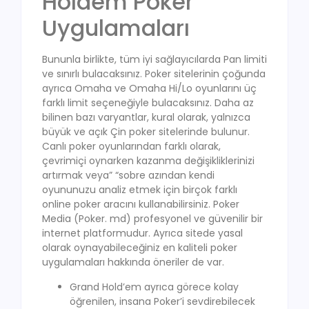
Holdem Poker
Uygulamaları
Bununla birlikte, tüm iyi sağlayıcılarda Pan limiti
ve sınırlı bulacaksınız. Poker sitelerinin çoğunda
ayrıca Omaha ve Omaha Hi/Lo oyunlarını üç
farklı limit seçeneğiyle bulacaksınız. Daha az
bilinen bazı varyantlar, kural olarak, yalnızca
büyük ve açık Çin poker sitelerinde bulunur.
Canlı poker oyunlarından farklı olarak,
çevrimiçi oynarken kazanma değişikliklerinizi
artırmak veya” “sobre azından kendi
oyununuzu analiz etmek için birçok farklı
online poker aracını kullanabilirsiniz. Poker
Media (Poker. md) profesyonel ve güvenilir bir
internet platformudur. Ayrıca sitede yasal
olarak oynayabileceğiniz en kaliteli poker
uygulamaları hakkında öneriler de var.
Grand Holdʼem ayrıca görece kolay
öğrenilen, insana Poker’i sevdirebilecek