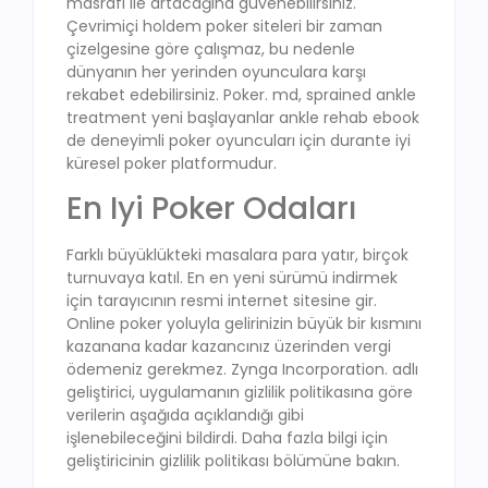
masrafı ile artacağına güvenebilirsiniz.
Çevrimiçi holdem poker siteleri bir zaman
çizelgesine göre çalışmaz, bu nedenle
dünyanın her yerinden oyunculara karşı
rekabet edebilirsiniz. Poker. md, sprained ankle
treatment yeni başlayanlar ankle rehab ebook
de deneyimli poker oyuncuları için durante iyi
küresel poker platformudur.
En Iyi Poker Odaları
Farklı büyüklükteki masalara para yatır, birçok
turnuvaya katıl. En en yeni sürümü indirmek
için tarayıcının resmi internet sitesine gir.
Online poker yoluyla gelirinizin büyük bir kısmını
kazanana kadar kazancınız üzerinden vergi
ödemeniz gerekmez. Zynga Incorporation. adlı
geliştirici, uygulamanın gizlilik politikasına göre
verilerin aşağıda açıklandığı gibi
işlenebileceğini bildirdi. Daha fazla bilgi için
geliştiricinin gizlilik politikası bölümüne bakın.