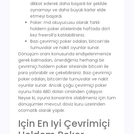
dikkat ederek daha başarılı bir şekilde
oynamayı ve daha büyük karlar elde
etmeyi başardı.
Poker. md okuyucusu olarak farklı
holdem poker sitelerinde haftada dört
kez freeroll’a katılabilirsiniz.
Bazı çevrimiçi poker odaları, bitcoin’de
turnuvalar ve nakit oyunlar sunar.
Dönüşüm oranı konusunda endişelenmenize
gerek kalmadan, önerdiğimiz herhangi bir
çevrimiçi holdem poker sitesinde bitcoin ile
para yatırabilir ve çekebilirsiniz. Bazı çevrimiçi
poker odaları, bitcoin’de turnuvalar ve nakit
oyunlar sunar. Ancak çoğu çevrimiçi poker
oyunu hala ABD doları cinsinden çalışıyor.
Neyse ki, oyuna konsantre olabilmeniz için tüm
dönüşümler mevcut döviz kuru üzerinden
otomatik olarak yapılır.
Için En Iyi Çevrimiçi