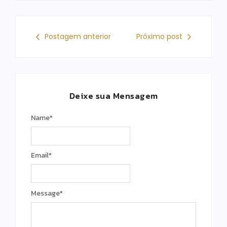
Postagem anterior
Próximo post
Deixe sua Mensagem
Name
*
Email
*
Message
*