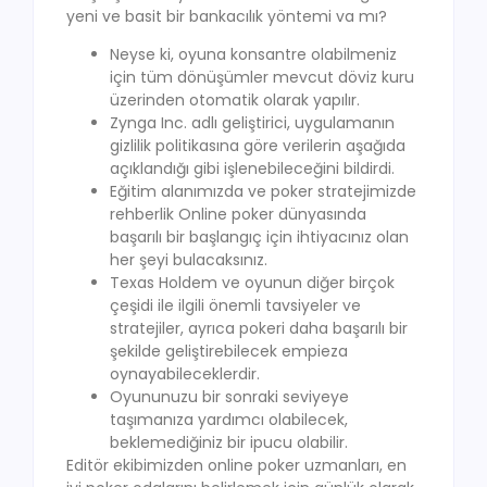
yeni ve basit bir bankacılık yöntemi va mı?
Neyse ki, oyuna konsantre olabilmeniz
için tüm dönüşümler mevcut döviz kuru
üzerinden otomatik olarak yapılır.
Zynga Inc. adlı geliştirici, uygulamanın
gizlilik politikasına göre verilerin aşağıda
açıklandığı gibi işlenebileceğini bildirdi.
Eğitim alanımızda ve poker stratejimizde
rehberlik Online poker dünyasında
başarılı bir başlangıç ​​için ihtiyacınız olan
her şeyi bulacaksınız.
Texas Holdem ve oyunun diğer birçok
çeşidi ile ilgili önemli tavsiyeler ve
stratejiler, ayrıca pokeri daha başarılı bir
şekilde geliştirebilecek empieza
oynayabileceklerdir.
Oyununuzu bir sonraki seviyeye
taşımanıza yardımcı olabilecek,
beklemediğiniz bir ipucu olabilir.
Editör ekibimizden online poker uzmanları, en