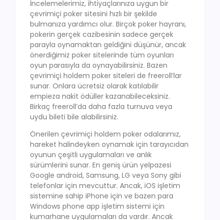
İncelemelerimiz, ihtiyaçlarınıza uygun bir
çevrimiçi poker sitesini hızlı bir şekilde
bulmanıza yardımcı olur. Birçok poker hayranı,
pokerin gerçek cazibesinin sadece gerçek
parayla oynamaktan geldiğini düşünür, ancak
önerdiğimiz poker sitelerinde tüm oyunları
oyun parasıyla da oynayabilirsiniz. Bazen
çevrimiçi holdem poker siteleri de freeroll’lar
sunar. Onlara ücretsiz olarak katılabilir
empieza nakit ödüller kazanabileceksiniz.
Birkaç freeroll’da daha fazla turnuva veya
uydu bileti bile alabilirsiniz.
Önerilen çevrimiçi holdem poker odalarımız,
hareket halindeyken oynamak için tarayıcıdan
oyunun çeşitli uygulamaları ve anlık
sürümlerini sunar. En geniş ürün yelpazesi
Google android, Samsung, LG veya Sony gibi
telefonlar için mevcuttur. Ancak, iOS işletim
sistemine sahip iPhone için ve bazen para
Windows phone app işletim sistemi için
kumarhane uygulamaları da vardır. Ancak