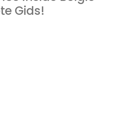
te Gids!