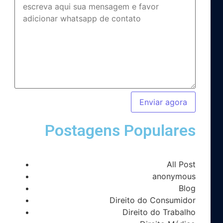
Enviar agora
Postagens Populares
All Post
anonymous
Blog
Direito do Consumidor
Direito do Trabalho