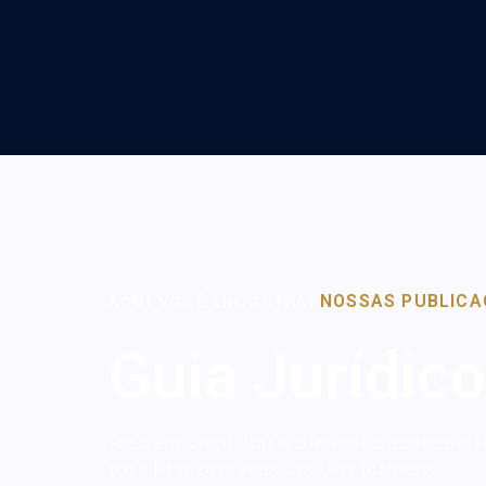
AQUI VOCÊ ENCONTRA!
NOSSAS PUBLICA
Guia Jurídico
Foco em simplificar e oferecer o conhecime
para lidar com seus desafios jurídicos.