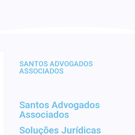
SANTOS ADVOGADOS
ASSOCIADOS
Santos Advogados
Associados
Soluções Jurídicas