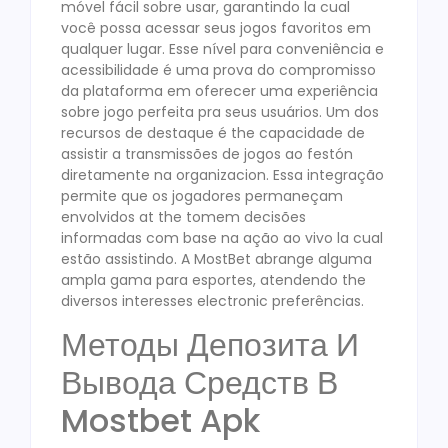
móvel fácil sobre usar, garantindo la cual
você possa acessar seus jogos favoritos em
qualquer lugar. Esse nível para conveniência e
acessibilidade é uma prova do compromisso
da plataforma em oferecer uma experiência
sobre jogo perfeita pra seus usuários. Um dos
recursos de destaque é the capacidade de
assistir a transmissões de jogos ao festón
diretamente na organizacion. Essa integração
permite que os jogadores permaneçam
envolvidos at the tomem decisões
informadas com base na ação ao vivo la cual
estão assistindo. A MostBet abrange alguma
ampla gama para esportes, atendendo the
diversos interesses electronic preferências.
Методы Депозита И
Вывода Средств В
Mostbet Apk