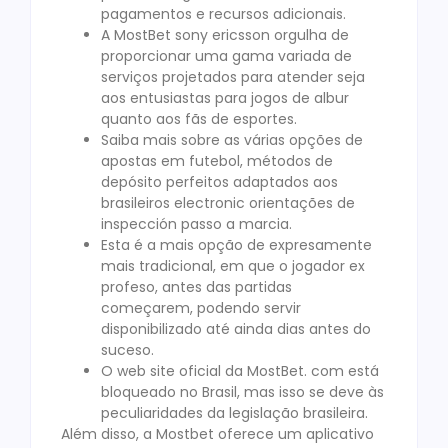
pagamentos e recursos adicionais.
A MostBet sony ericsson orgulha de
proporcionar uma gama variada de
serviços projetados para atender seja
aos entusiastas para jogos de albur
quanto aos fãs de esportes.
Saiba mais sobre as várias opções de
apostas em futebol, métodos de
depósito perfeitos adaptados aos
brasileiros electronic orientações de
inspección passo a marcia.
Esta é a mais opção de expresamente
mais tradicional, em que o jogador ex
profeso, antes das partidas
começarem, podendo servir
disponibilizado até ainda dias antes do
suceso.
O web site oficial da MostBet. com está
bloqueado no Brasil, mas isso se deve às
peculiaridades da legislação brasileira.
Além disso, a Mostbet oferece um aplicativo