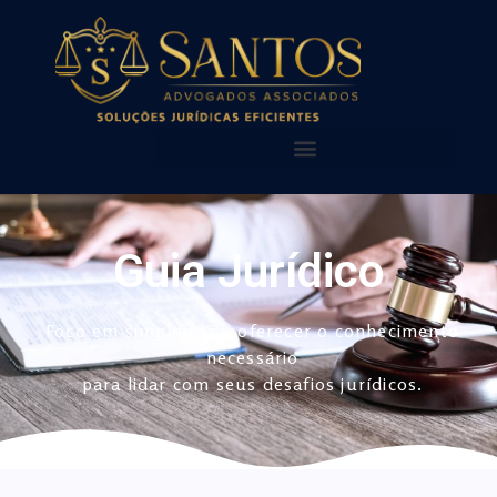
AQUI VOCÊ ENCONTRA!
NOSSOS ALERTAS
Guia Jurídico
Foco em simplificar e oferecer o conhecimento
necessário
para lidar com seus desafios jurídicos.