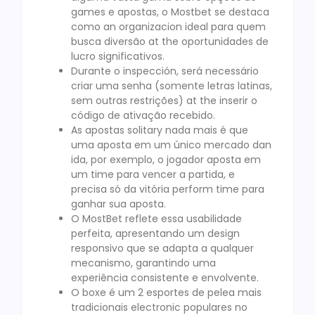
games e apostas, o Mostbet se destaca
como an organizacion ideal para quem
busca diversão at the oportunidades de
lucro significativos.
Durante o inspección, será necessário
criar uma senha (somente letras latinas,
sem outras restrições) at the inserir o
código de ativação recebido.
As apostas solitary nada mais é que
uma aposta em um único mercado dan
ida, por exemplo, o jogador aposta em
um time para vencer a partida, e
precisa só da vitória perform time para
ganhar sua aposta.
O MostBet reflete essa usabilidade
perfeita, apresentando um design
responsivo que se adapta a qualquer
mecanismo, garantindo uma
experiência consistente e envolvente.
O boxe é um 2 esportes de pelea mais
tradicionais electronic populares no