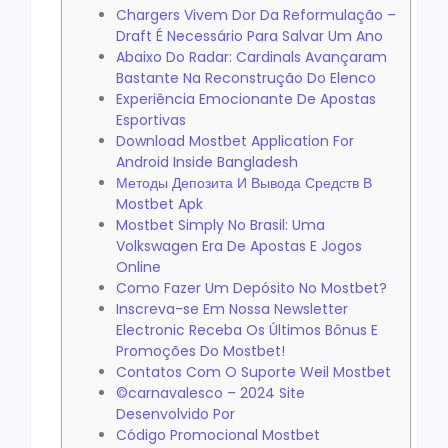
Chargers Vivem Dor Da Reformulação –
Draft É Necessário Para Salvar Um Ano
Abaixo Do Radar: Cardinals Avançaram
Bastante Na Reconstrução Do Elenco
Experiência Emocionante De Apostas
Esportivas
Download Mostbet Application For
Android Inside Bangladesh
Методы Депозита И Вывода Средств В
Mostbet Apk
Mostbet Simply No Brasil: Uma
Volkswagen Era De Apostas E Jogos
Online
Como Fazer Um Depósito No Mostbet?
Inscreva-se Em Nossa Newsletter
Electronic Receba Os Últimos Bônus E
Promoções Do Mostbet!
Contatos Com O Suporte Weil Mostbet
©carnavalesco – 2024 Site
Desenvolvido Por
Código Promocional Mostbet