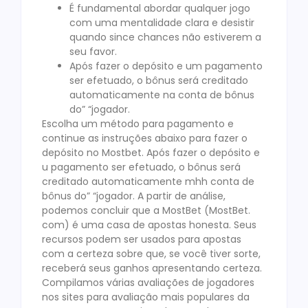
É fundamental abordar qualquer jogo
com uma mentalidade clara e desistir
quando since chances não estiverem a
seu favor.
Após fazer o depósito e um pagamento
ser efetuado, o bônus será creditado
automaticamente na conta de bônus
do” “jogador.
Escolha um método para pagamento e
continue as instruções abaixo para fazer o
depósito no Mostbet. Após fazer o depósito e
u pagamento ser efetuado, o bônus será
creditado automaticamente mhh conta de
bônus do” “jogador. A partir de análise,
podemos concluir que a MostBet (MostBet.
com) é uma casa de apostas honesta. Seus
recursos podem ser usados para apostas
com a certeza sobre que, se você tiver sorte,
receberá seus ganhos apresentando certeza.
Compilamos várias avaliações de jogadores
nos sites para avaliação mais populares da