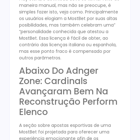
maneira manual, mas não se preocupe, é
simples fazer isto, veja como. Principalmente
os usuários elogiam a MostBet por suas altas
posibilidades, mas também celebram uma”
“personalidade conhecida que atestou a
MostBet. Essa licença é fácil de obter, ao
contrário das licenças italiana ou espanhola,
mas esse ponto fraco é compensado por
outros parâmetros.
Abaixo Do Adnger
Zone: Cardinals
Avançaram Bem Na
Reconstrução Perform
Elenco
A seção sobre apostas esportivas de uma
MostBet foi projetada para oferecer uma
experiência emocionante afin de os