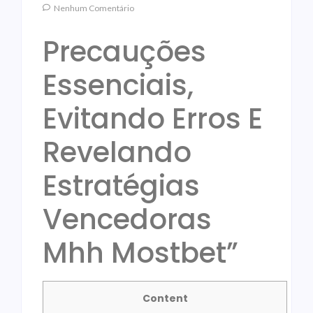
Nenhum Comentário
Precauções
Essenciais,
Evitando Erros E
Revelando
Estratégias
Vencedoras
Mhh Mostbet”
Content