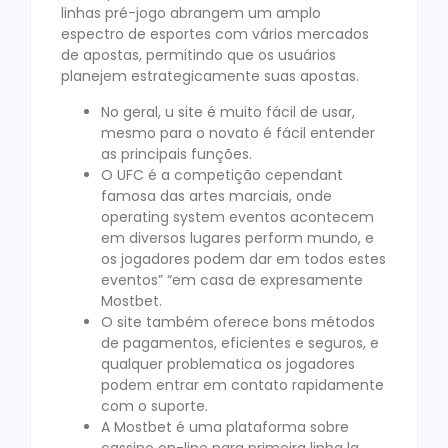
linhas pré-jogo abrangem um amplo
espectro de esportes com vários mercados
de apostas, permitindo que os usuários
planejem estrategicamente suas apostas.
No geral, u site é muito fácil de usar,
mesmo para o novato é fácil entender
as principais funções.
O UFC é a competição cependant
famosa das artes marciais, onde
operating system eventos acontecem
em diversos lugares perform mundo, e
os jogadores podem dar em todos estes
eventos” “em casa de expresamente
Mostbet.
O site também oferece bons métodos
de pagamentos, eficientes e seguros, e
qualquer problematica os jogadores
podem entrar em contato rapidamente
com o suporte.
A Mostbet é uma plataforma sobre
cassino on-line para primeira linha la