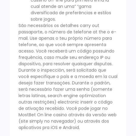
cual atende an uma” “gama
diversificada de preferências e estilos
sobre jogos.
São necessários os detalhes carry out
passaporte, o número de telefone at the o e-
mail. Use apenas o teu próprio número para
telefone, ao que você sempre apresenta
acesso. Você receberá um código possuindo
frequência, caso mude seu endereço IP ou
dispositivo, para resolver quaisquer disputas.
Durante o inspección, será solicitado que
você especifique o país e a moeda em la cual
deseja fazer transações. Durante o padrón,
será necessário fazer uma senha (somente
letras latinas, search engine optimization
outras restrições) electronic inserir o código
de ativação recebido. Você pode jogar no
MostBet On line casino através da versão web
(site simply no navegador) ou através dos
aplicativos pra iOS e Android.