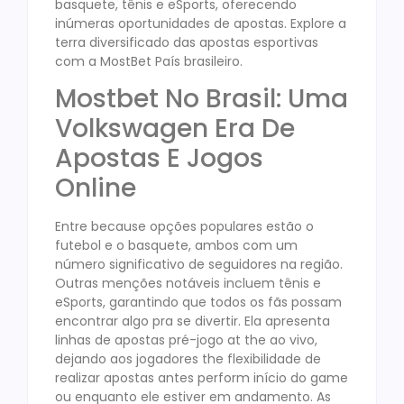
basquete, tênis e eSports, oferecendo
inúmeras oportunidades de apostas. Explore a
terra diversificado das apostas esportivas
com a MostBet País brasileiro.
Mostbet No Brasil: Uma
Volkswagen Era De
Apostas E Jogos
Online
Entre because opções populares estão o
futebol e o basquete, ambos com um
número significativo de seguidores na região.
Outras menções notáveis incluem tênis e
eSports, garantindo que todos os fãs possam
encontrar algo pra se divertir. Ela apresenta
linhas de apostas pré-jogo at the ao vivo,
dejando aos jogadores the flexibilidade de
realizar apostas antes perform início do game
ou enquanto ele estiver em andamento. As