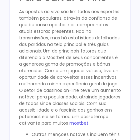
As apostas ao vivo são limitadas aos esportes
também populares, através da confianza de
que because apostas nos campeonatos
atuais estarão presentes. Não há
transmissões, mas há estatísticas detalhadas
das partidas na tela principal e três guias
adicionais. Um de principais fatores que
diferencia a Mostbet de seus concorrentes é
a generosa gama de promoções e bônus
oferecidos. Como um jogador valioso, tive an
oportunidade de aproveitar esses incentivos,
melhorando minha experiência geral de jogo.
O setor de cassinos on-line teve um aumento
notável para popularidade, atraindo jogadores
de todas since classes sociais. Com sua
acessibilidade e o fascínio dos ganhos em
potencial, ele se tornou um passatempo
cativante para muitos
mostbet
.
Outras menções notáveis incluem tênis