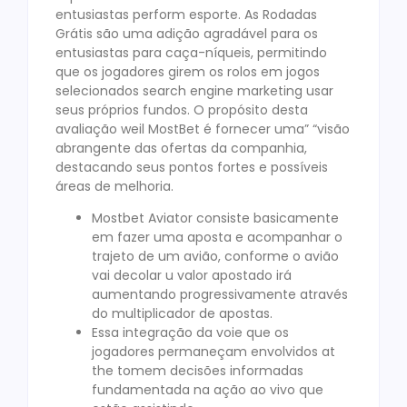
entusiastas perform esporte. As Rodadas
Grátis são uma adição agradável para os
entusiastas para caça-níqueis, permitindo
que os jogadores girem os rolos em jogos
selecionados search engine marketing usar
seus próprios fundos. O propósito desta
avaliação weil MostBet é fornecer uma” “visão
abrangente das ofertas da companhia,
destacando seus pontos fortes e possíveis
áreas de melhoria.
Mostbet Aviator consiste basicamente
em fazer uma aposta e acompanhar o
trajeto de um avião, conforme o avião
vai decolar u valor apostado irá
aumentando progressivamente através
do multiplicador de apostas.
Essa integração da voie que os
jogadores permaneçam envolvidos at
the tomem decisões informadas
fundamentada na ação ao vivo que