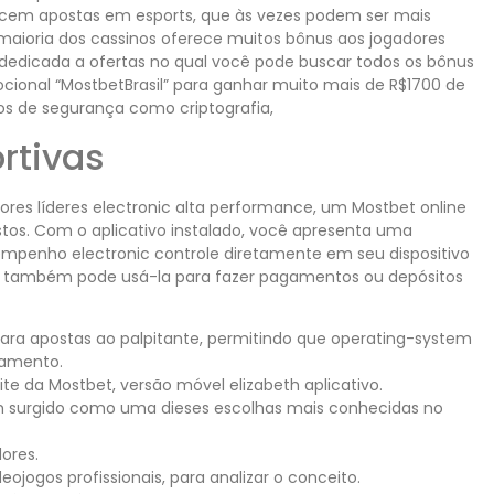
erecem apostas em esports, que às vezes podem ser mais
 maioria dos cassinos oferece muitos bônus aos jogadores
 dedicada a ofertas no qual você pode buscar todos os bônus
ocional “MostbetBrasil” para ganhar muito mais de R$1700 de
los de segurança como criptografia,
rtivas
res líderes electronic alta performance, um Mostbet online
stos. Com o aplicativo instalado, você apresenta uma
mpenho electronic controle diretamente em seu dispositivo
cê também pode usá-la para fazer pagamentos ou depósitos
a apostas ao palpitante, permitindo que operating-system
damento.
e da Mostbet, versão móvel elizabeth aplicativo.
em surgido como uma dieses escolhas mais conhecidas no
ores.
ojogos profissionais, para analizar o conceito.