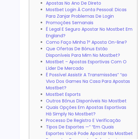
Apostas No Ano De Direto
Mostbet Login À Conta Pessoal: Dicas
Para Zanjar Problemas De Login
Promoções Semanais
É Legal E Seguro Apostar No Mostbet Em
England?
Como Faço Minha 1ª Aposta On-line?
Que Ofertas De Bónus Estão
Disponíveis Para Mim No Mostbet?
Mostbet – Apostas Esportivas Com O
Líder De Mercado
É Possível Assistir A Transmissões” “ao
Vivo Dos Games Na Casa Para Apostas
Mostbet?
Mostbet Esports
Outros Bônus Disponíveis No Mostbet
Quais Opções Em Apostas Esportivas
Há Simply No Mostbet?
Processo De Registro E Verificação
Tipos De Esportes —” “Em Quais
Esportes Você Pode Apostar Na Mostbet