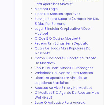
Para Aparelhos Móveis?
Mostbet Login
Tipos De Apostas Esportivas
Serviço Sobre Suporte 24 Horas Por Dia,
8 Dias Por Semana
Jogar E Instalar O Aplicativo Móvel
Mostbet
O Que É O Casino Mostbet?
Receba Um Bônus Sem Depósito!
Quais Os Jogos Mais Populares Do
Mostbet?
Como Funciona O Suporte Ao Cliente
De Mostbet?
Bônus De Boas-vindas E Promoções
Variedade De Eventos Para Apostas
Dicas De Apostas Em Virtude De
Jogadores Brasileiros
Apostas Ao Vivo Simply No Mostbet
O Mostbet É O Agente De Apostas Mais
Well-liked?
Baixe O Aplicativo Para Android