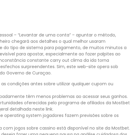
pessoal – “Levantar de uma conta” – apuntar o método,
heiro chegará aos detalhes o qual melhor usaram
de do tipo de sistema para pagamento, de muitos minutos a
visível para apostar, especialmente ao fazer palpites ao
 inconstância constante carry out clima da ida torna
desfechos surpreendentes. Sim, este web-site opera sob
 do Governo de Curaçao.
 condições antes sobre utilizar qualquer cupom ou
cipadamente têm menos problemas ao acessar seus ganhos.
rtunidades oferecidas pelo programa de afiliados da Mostbet
eral detalhada neste link.
ue operating system jogadores fazem previsões sobre os
com jogos sobre cassino está disponível no site da Mostbet.
 deseja fazer uma pequena pausa na análise cuidadosa dos