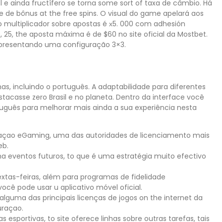
e ainda fructífero se torna some sort of taxa de câmbio. Há
e de bônus at the free spins. O visual do game apelará aos
do multiplicador sobre apostas é х5. 000 com adhesión
 25, the aposta máxima é de $60 no site oficial da Mostbet.
 apresentando uma configuração 3×3.
as, incluindo o português. A adaptabilidade para diferentes
tacasse zero Brasil e no planeta. Dentro da interface você
tuguês para melhorar mais ainda a sua experiência nesta
raçao eGaming, uma das autoridades de licenciamento mais
eb.
 eventos futuros, to que é uma estratégia muito efectivo
xtas-feiras, além para programas de fidelidade
ocê pode usar u aplicativo móvel oficial.
guma das principais licenças de jogos on the internet da
uraçao.
esportivas, to site oferece linhas sobre outras tarefas, tais