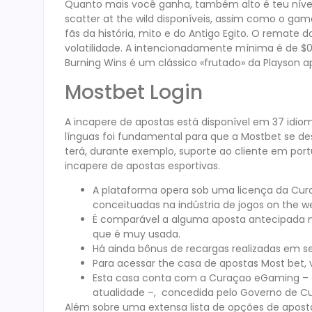
Quanto mais você ganha, também alto é teu nível 
scatter at the wild disponíveis, assim como o gam
fãs da história, mito e do Antigo Egito. O remate 
volatilidade. A intencionadamente mínima é de $0,
Burning Wins é um clássico «frutado» da Playson
Mostbet Login
A incapere de apostas está disponível em 37 idiom
línguas foi fundamental para que a Mostbet se des
terá, durante exemplo, suporte ao cliente em por
incapere de apostas esportivas.
A plataforma opera sob uma licença da Cu
conceituadas na indústria de jogos on the w
É comparável a alguma aposta antecipada na
que é muy usada.
Há ainda bônus de recargas realizadas em se
Para acessar the casa de apostas Most bet, v
Esta casa conta com a Curaçao eGaming – al
atualidade –, concedida pelo Governo de C
Além sobre uma extensa lista de opções de apostas 