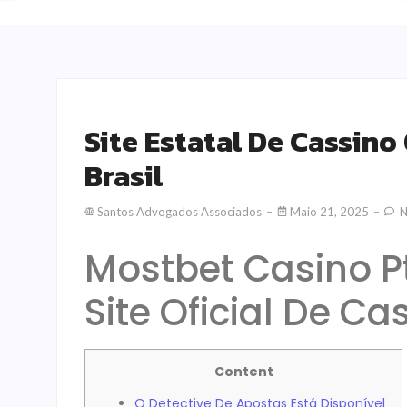
Site Estatal De Cassino
Brasil
Santos Advogados Associados
Maio 21, 2025
N
Mostbet Casino Pt
Site Oficial De C
Content
O Detective De Apostas Está Disponível