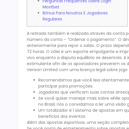
Perguntas Frequentes Sobre Login
Mostbet
Bônus Para Novatos E Jogadores
Regulares
A retirada também é realizada através da conta 
número da conta – “Ordenar o pagamento”. O din
anteriormente para repor o saldo. O prazo depen
72 horas. O vôlei é um esporte empolgante e impre
vivo enquanto a disputa equilibrio se desenrola. A
estimulante afin de os apostadores preverem os 
Venson Limited com uma licença legal sobre jogo
Recomendamos que você leia atentamente as
participar para promoções.
Jogadores que verificam suas contas ante
Se você quiser manejar mais sobre while opo
no Brasil, nós o convidamos a ler uma visão g
Um totalizador é 1 sistema de apostas em q
beneficios dos eventos.
Além das apostas esportivas, uma seção completa 
Se você gosta de entretenimento sobre apostas e