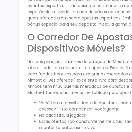
eventos esportivos, não deixe de conferir esta ca
espetáculos divididos no ano de várias categoria
quais oferece além sobre apostas esportivas. Emb
bônus especial para seu depósito inicial, a gama d
O Corredor De Apostas
Dispositivos Móveis?
Um dos principais razones de atração do Mostbet
interessados em desportos de apostas. Este estímul
com fundos bonuses para explorar os mercados disp
Almost all Bet oferece 1 excelente livro para desp
Ambos têm muy buenas mercados de apostas e pro
Mostbet fornece uma enorme tablado para aposta
Você tem a possibilidade de apostar usando
ericsson” “isto compensar, você ganha.
No cadastro, u jogador
Essas ofertas são constantemente atualizada
manter to entusiasmo vivo.