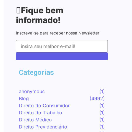
Fique bem
informado!
Inscreva-se para receber nossa Newsletter
Inscreva-se
Categorias
anonymous
(1)
Blog
(4992)
Direito do Consumidor
(1)
Direito do Trabalho
(1)
Direito Médico
(1)
Direito Previdenciário
(1)