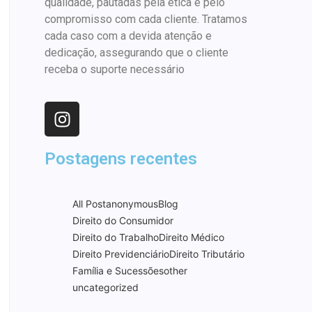
qualidade, pautadas pela ética e pelo
compromisso com cada cliente. Tratamos
cada caso com a devida atenção e
dedicação, assegurando que o cliente
receba o suporte necessário
Postagens recentes
All Post
anonymous
Blog
Direito do Consumidor
Direito do Trabalho
Direito Médico
Direito Previdenciário
Direito Tributário
Família e Sucessões
other
uncategorized
Best Mexican food in