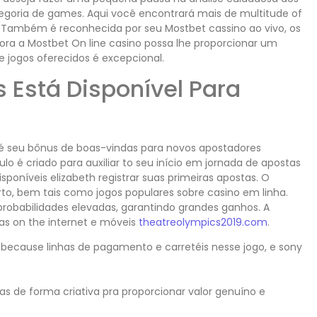
tegoria de games. Aqui você encontrará mais de multitude of
s. Também é reconhecida por seu Mostbet cassino ao vivo, os
ora a Mostbet On line casino possa lhe proporcionar um
e jogos oferecidos é excepcional.
 Está Disponível Para
 é seu bônus de boas-vindas para novos apostadores
o é criado para auxiliar to seu início em jornada de apostas
oníveis elizabeth registrar suas primeiras apostas. O
orto, bem tais como jogos populares sobre casino em linha.
babilidades elevadas, garantindo grandes ganhos. A
s on the internet e móveis
theatreolympics2019.com
.
 because linhas de pagamento e carretéis nesse jogo, e sony
s de forma criativa pra proporcionar valor genuíno e