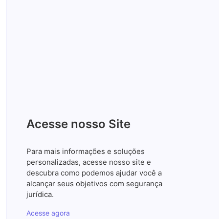
Wildwood, Sumter County,
FL Mexican food near me
Santos Advogados Associados
junho 10, 2026
投稿 福助グループ公式サイト
Santos Advogados Associados
junho 10, 2026
imtri cl
Santos Advogados Associados
junho 10, 2026
Acesse nosso Site
Para mais informações e soluções
personalizadas, acesse nosso site e
descubra como podemos ajudar você a
alcançar seus objetivos com segurança
jurídica.
Acesse agora