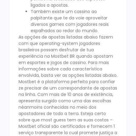
ligados a apostas.
Também existe um cassino ao
palpitante que te da voie aproveitar
diversos games com jogadores reais
espalhados ao redor do mundo.
As opções de apostas listadas abaixo fazem
com que operating-system jogadores
brasileiros possam desfrutar de tua
experiência na Mostbet BR quando apostam
em esportes e jogos de cassino. Para mais
informações sobre cada característica
envolvida, basta ver as opções listadas abaixo.
Mostbet é a plataforma perfeita para confiar
ze precisar de um correspondante de apostas
na linha. Com mais de 10 anos de existência,
apresenta surgido como uma das escolhas
néanmoins conhecidas no meio dos
apostadores de todo a terra. Esteja certo
sobre que most guess tem as suas costas –
Mostbet oficial são certificados e fornecem 1
serviço transparente la cual promete justiça a