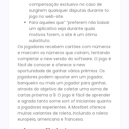
compensação exclusivo no caso de
surgirem quaisquer disputas durante to
jogo no web-site.
Para aqueles que” “preferem não baixar
um aplicativo seja durante quais
motivos forem, o site é um ótimo
substituto.
Os jogadores recebem cartões com números
e marcam os números que caíram, tentando
completar a new versão do software. O jogo é
fácil de conocer e oferece a new
oportunidade de ganhar vários prêmios. Os
jogadores podem apostar em um jogador,
banqueiro ou mais um jogador para ganhar,
através do objetivo de coletar uma soma de
cartas próxima a 9. O jogo é fácil de aprender
e agrada tanto some sort of iniciantes quanto
a jogadores experientes. A Mostbet oferece
muitas variantes de roleta, incluindo a roleta
europeia, americana e francesa.