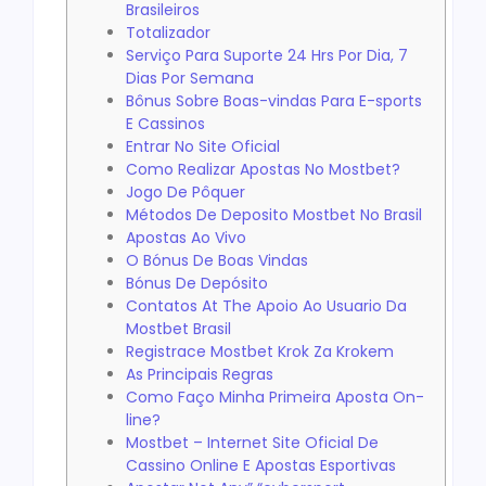
Brasileiros
Totalizador
Serviço Para Suporte 24 Hrs Por Dia, 7
Dias Por Semana
Bônus Sobre Boas-vindas Para E-sports
E Cassinos
Entrar No Site Oficial
Como Realizar Apostas No Mostbet?
Jogo De Pôquer
Métodos De Deposito Mostbet No Brasil
Apostas Ao Vivo
O Bónus De Boas Vindas
Bónus De Depósito
Contatos At The Apoio Ao Usuario Da
Mostbet Brasil
Registrace Mostbet Krok Za Krokem
As Principais Regras
Como Faço Minha Primeira Aposta On-
line?
Mostbet – Internet Site Oficial De
Cassino Online E Apostas Esportivas