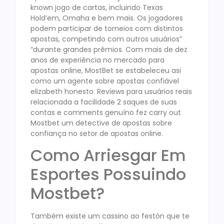
known jogo de cartas, incluindo Texas
Hold’em, Omaha e bem mais. Os jogadores
podem participar de torneios com distintos
apostas, competindo com outros usuários”
“durante grandes prêmios. Com mais de dez
anos de experiência no mercado para
apostas online, MostBet se estabeleceu asi
como um agente sobre apostas confiável
elizabeth honesto. Reviews para usuários reais
relacionada a facilidade 2 saques de suas
contas e comments genuíno fez carry out
Mostbet um detective de apostas sobre
confiança no setor de apostas online.
Como Arriesgar Em
Esportes Possuindo
Mostbet?
Também existe um cassino ao festón que te