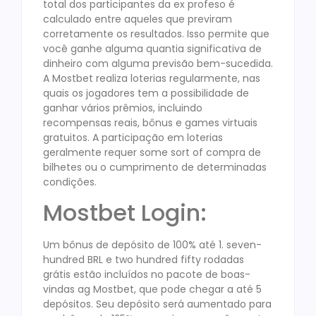
total dos participantes da ex profeso é
calculado entre aqueles que previram
corretamente os resultados. Isso permite que
você ganhe alguma quantia significativa de
dinheiro com alguma previsão bem-sucedida.
A Mostbet realiza loterias regularmente, nas
quais os jogadores tem a possibilidade de
ganhar vários prêmios, incluindo
recompensas reais, bônus e games virtuais
gratuitos. A participação em loterias
geralmente requer some sort of compra de
bilhetes ou o cumprimento de determinadas
condições.
Mostbet Login:
Um bônus de depósito de 100% até 1. seven-
hundred BRL e two hundred fifty rodadas
grátis estão incluídos no pacote de boas-
vindas ag Mostbet, que pode chegar a até 5
depósitos. Seu depósito será aumentado para