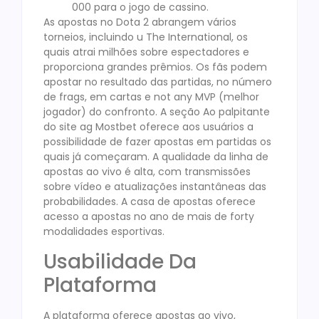
000 para o jogo de cassino.
As apostas no Dota 2 abrangem vários
torneios, incluindo u The International, os
quais atrai milhões sobre espectadores e
proporciona grandes prêmios. Os fãs podem
apostar no resultado das partidas, no número
de frags, em cartas e not any MVP (melhor
jogador) do confronto. A seção Ao palpitante
do site ag Mostbet oferece aos usuários a
possibilidade de fazer apostas em partidas os
quais já começaram. A qualidade da linha de
apostas ao vivo é alta, com transmissões
sobre vídeo e atualizações instantâneas das
probabilidades. A casa de apostas oferece
acesso a apostas no ano de mais de forty
modalidades esportivas.
Usabilidade Da
Plataforma
A plataforma oferece apostas ao vivo,