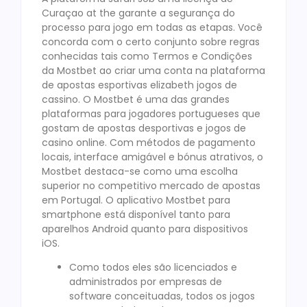
Curaçao at the garante a segurança do
processo para jogo em todas as etapas. Você
concorda com o certo conjunto sobre regras
conhecidas tais como Termos e Condições
da Mostbet ao criar uma conta na plataforma
de apostas esportivas elizabeth jogos de
cassino. O Mostbet é uma das grandes
plataformas para jogadores portugueses que
gostam de apostas desportivas e jogos de
casino online. Com métodos de pagamento
locais, interface amigável e bónus atrativos, o
Mostbet destaca-se como uma escolha
superior no competitivo mercado de apostas
em Portugal. O aplicativo Mostbet para
smartphone está disponível tanto para
aparelhos Android quanto para dispositivos
iOS.
Como todos eles são licenciados e
administrados por empresas de
software conceituadas, todos os jogos