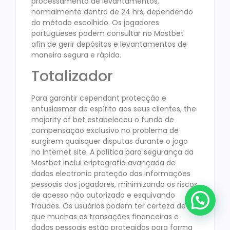
processamento de levantamentos,
normalmente dentro de 24 hrs, dependendo
do método escolhido. Os jogadores
portugueses podem consultar no Mostbet
afin de gerir depósitos e levantamentos de
maneira segura e rápida.
Totalizador
Para garantir cependant protecção e
entusiasmar de espírito aos seus clientes, the
majority of bet estabeleceu o fundo de
compensação exclusivo no problema de
surgirem quaisquer disputas durante o jogo
no internet site. A política para segurança da
Mostbet inclui criptografia avançada de
dados electronic proteção das informações
pessoais dos jogadores, minimizando os riscos
de acesso não autorizado e esquivando
fraudes. Os usuários podem ter certeza de
que muchas as transações financeiras e
dados pessoais estão protegidos para forma