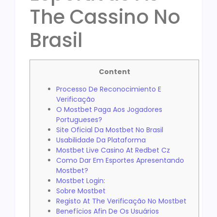
The Cassino No
Brasil
Content
Processo De Reconocimiento E
Verificação
O Mostbet Paga Aos Jogadores
Portugueses?
Site Oficial Da Mostbet No Brasil
Usabilidade Da Plataforma
Mostbet Live Casino At Redbet Cz
Como Dar Em Esportes Apresentando
Mostbet?
Mostbet Login:
Sobre Mostbet
Registo At The Verificação No Mostbet
Benefícios Afin De Os Usuários