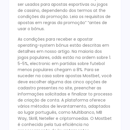
ser usados para apostas esportivas ou jogos
de cassino, dependendo dos termos at the
condições da promoção. Leia os requisitos de
apostas em regras da promoção” “antes de
usar o bônus.
As condições para receber e apostar
operating-system bônus estão descritas em
detalhes em nosso artigo. Na maioria dos
jogos populares, odds estão na ordem sobre 1.
5-5%, electronic em partidas sobre futebol
menos populares chegam a 8%. Para se
suceder na casa sobre apostas Mostbet, você
deve escolher alguma das cinco opções de
cadastro presentes no site, preencher as
informações solicitadas e finalizar to processo
de criação de conta. A plataforma oferece
vários métodos de levantamento, adaptados
ao lugar português, como Multibanco, MB
Way, Skrill, Neteller e criptomoedas. O Mostbet
é conhecido pela tua eficiência no