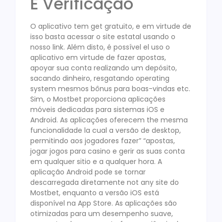
E Verificação
O aplicativo tem get gratuito, e em virtude de
isso basta acessar o site estatal usando o
nosso link. Além disto, é possível el uso o
aplicativo em virtude de fazer apostas,
apoyar sua conta realizando um depósito,
sacando dinheiro, resgatando operating
system mesmos bônus para boas-vindas etc.
Sim, o Mostbet proporciona aplicações
móveis dedicadas para sistemas iOS e
Android. As aplicações oferecem the mesma
funcionalidade la cual a versão de desktop,
permitindo aos jogadores fazer” “apostas,
jogar jogos para casino e gerir as suas conta
em qualquer sitio e a qualquer hora. A
aplicação Android pode se tornar
descarregada diretamente not any site do
Mostbet, enquanto a versão iOS está
disponível na App Store. As aplicações são
otimizadas para um desempenho suave,