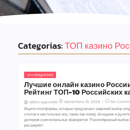
Categorias:
ТОП казино Рос
uncategorized
Лучшие онлайн казино России
Рейтинг ТОП-10 Российских к
dezembro 19, 2024
-
No Comm
ailton.suporteti
Ищите платформы, которые предлагают широкий выбор опци
слотов и настольных игр, таких как покер, блэкджек и рулетк
дилером и региональных фаворитов. Разнообразный выбор и
расширяет…